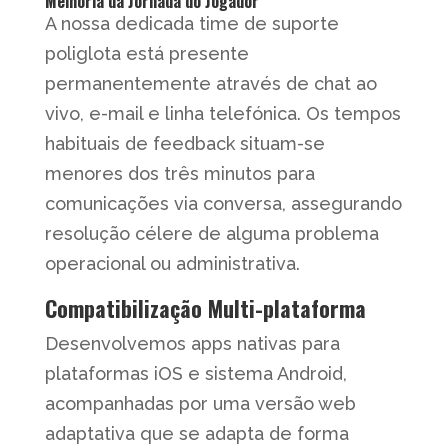
Melhoria da Jornada do Jogador
A nossa dedicada time de suporte
poliglota está presente
permanentemente através de chat ao
vivo, e-mail e linha telefónica. Os tempos
habituais de feedback situam-se
menores dos três minutos para
comunicações via conversa, assegurando
resolução célere de alguma problema
operacional ou administrativa.
Compatibilização Multi-plataforma
Desenvolvemos apps nativas para
plataformas iOS e sistema Android,
acompanhadas por uma versão web
adaptativa que se adapta de forma