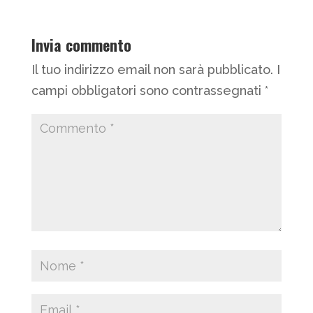
Invia commento
Il tuo indirizzo email non sarà pubblicato.
I
campi obbligatori sono contrassegnati
*