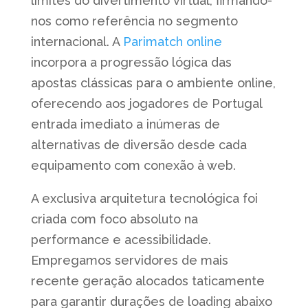
limites do divertimento virtual, firmando-
nos como referência no segmento
internacional. A
Parimatch online
incorpora a progressão lógica das
apostas clássicas para o ambiente online,
oferecendo aos jogadores de Portugal
entrada imediato a inúmeras de
alternativas de diversão desde cada
equipamento com conexão à web.
A exclusiva arquitetura tecnológica foi
criada com foco absoluto na
performance e acessibilidade.
Empregamos servidores de mais
recente geração alocados taticamente
para garantir durações de loading abaixo