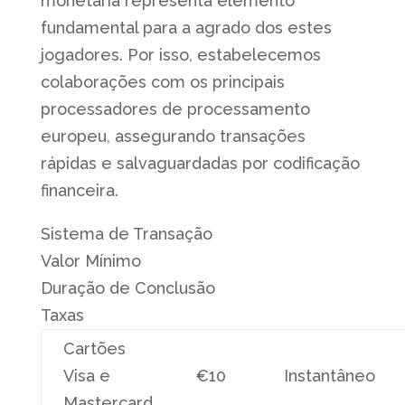
monetária representa elemento
fundamental para a agrado dos estes
jogadores. Por isso, estabelecemos
colaborações com os principais
processadores de processamento
europeu, assegurando transações
rápidas e salvaguardadas por codificação
financeira.
Sistema de Transação
Valor Mínimo
Duração de Conclusão
Taxas
Cartões
Visa e
€10
Instantâneo
Mastercard