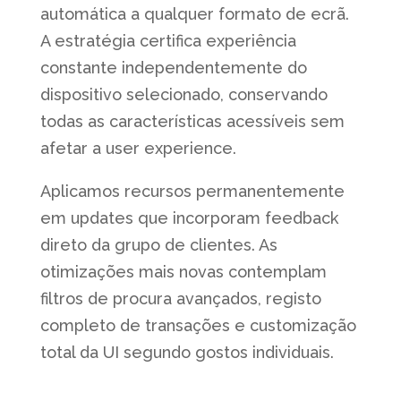
automática a qualquer formato de ecrã.
A estratégia certifica experiência
constante independentemente do
dispositivo selecionado, conservando
todas as características acessíveis sem
afetar a user experience.
Aplicamos recursos permanentemente
em updates que incorporam feedback
direto da grupo de clientes. As
otimizações mais novas contemplam
filtros de procura avançados, registo
completo de transações e customização
total da UI segundo gostos individuais.