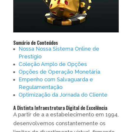
Sumário de Conteúdos
Nossa Nossa Sistema Online de
Prestígio
Coleção Amplo de Opções
Opções de Operação Monetária
Empenho com Salvaguarda e
Regulamentação
Optimização da Jornada do Cliente
A Distinta Infraestrutura Digital de Excelência
A partir de a a estabelecimento em 1994,
desenvolvemos constantemente os