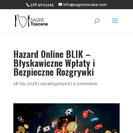
328 9043445
info@sagretoscane.com
Hazard Online BLIK –
Błyskawiczne Wpłaty i
Bezpieczne Rozgrywki
18 Giu 2026
|
uncategorized
|
0 commenti