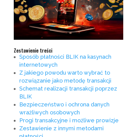
Zestawienie treści
Sposób płatności BLIK na kasynach
internetowych
Z jakiego powodu warto wybrać to
rozwiązanie jako metodę transakcji
Schemat realizacji transakcji poprzez
BLIK
Bezpieczeństwo i ochrona danych
wrażliwych osobowych
Progi transakcyjne i możliwe prowizje
Zestawienie z innymi metodami
płatności