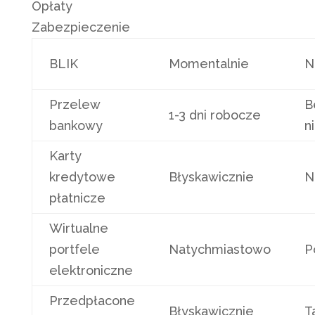
Opłaty
Zabezpieczenie
BLIK
Momentalnie
N
Przelew
B
1-3 dni robocze
bankowy
n
Karty
kredytowe
Błyskawicznie
N
płatnicze
Wirtualne
portfele
Natychmiastowo
P
elektroniczne
Przedpłacone
Błyskawicznie
T