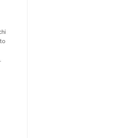
chi
ato
.