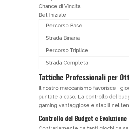
Chance di Vincita
Bet Iniziale
Percorso Base
Strada Binaria
Percorso Triplice
Strada Completa
Tattiche Professionali per Ott
Il nostro meccanismo favorisce i gio
puntate a caso. La controllo del bu
gaming vantaggiose e stabili nel te
Controllo del Budget e Evoluzione
Contrariamente da tanti giochi da sa