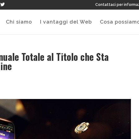
Contattaci per informa
Chi siamo
I vantaggi del Web
Cosa possiamo
ale Totale al Titolo che Sta
line