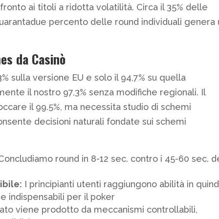
nto ai titoli a ridotta volatilità. Circa il 35% delle
 quarantadue percento delle round individuali genera
mes da Casinò
% sulla versione EU e solo il 94,7% su quella
nte il nostro 97,3% senza modifiche regionali. Il
toccare il 99.5%, ma necessita studio di schemi
onsente decisioni naturali fondate sui schemi
Concludiamo round in 8-12 sec. contro i 45-60 sec. d
ibile:
I principianti utenti raggiungono abilità in quind
 indispensabili per il poker
tato viene prodotto da meccanismi controllabili,