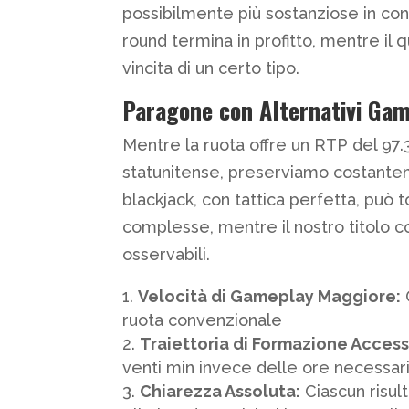
possibilmente più sostanziose in confro
round termina in profitto, mentre il
vincita di un certo tipo.
Paragone con Alternativi Ga
Mentre la ruota offre un RTP del 97.3
statunitense, preserviamo costanteme
blackjack, con tattica perfetta, può 
complesse, mentre il nostro titolo c
osservabili.
Velocità di Gameplay Maggiore:
ruota convenzionale
Traiettoria di Formazione Access
venti min invece delle ore necessarie
Chiarezza Assoluta:
Ciascun risul