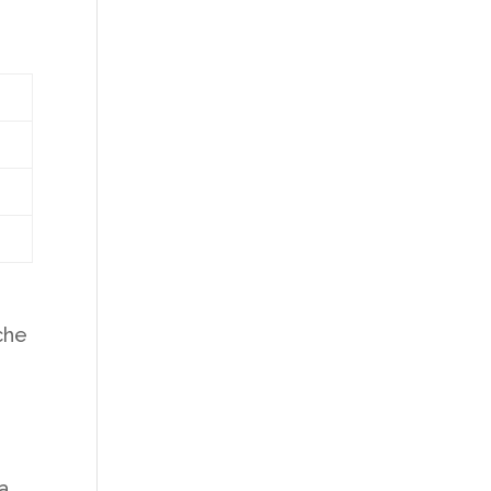
che
a