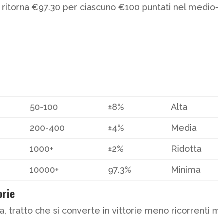
oco ritorna €97.30 per ciascuno €100 puntati nel medio
50-100
±8%
Alta
200-400
±4%
Media
1000+
±2%
Ridotta
10000+
97.3%
Minima
orie
, tratto che si converte in vittorie meno ricorrenti 