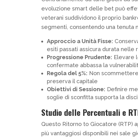
evoluzione smart delle bet può effett
veterani suddividono il proprio bankro
segmenti, consentendo una tenuta ma
Approccio a Unità Fisse:
Conserva
esiti passati assicura durata nell
Progressione Prudente:
Elevare l
confermate abbassa la vulnerabili
Regola del 5%:
Non scommettere m
preserva il capitale
Obiettivi di Sessione:
Definire met
soglie di sconfitta supporta la disci
Studio delle Percentuali e R
Questo Ritorno to Giocatore (RTP) ap
più vantaggiosi disponibili nei sale g