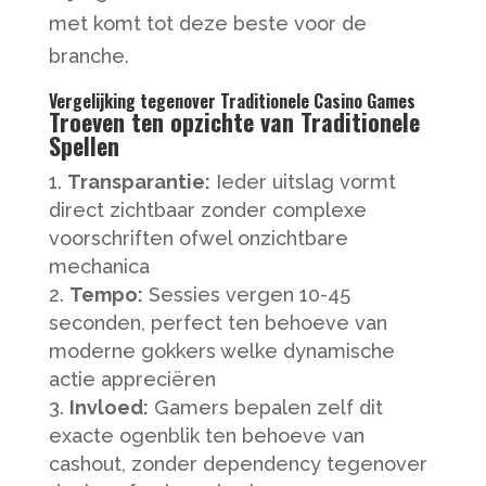
met komt tot deze beste voor de
branche.
Vergelijking tegenover Traditionele Casino Games
Troeven ten opzichte van Traditionele
Spellen
Transparantie:
Ieder uitslag vormt
direct zichtbaar zonder complexe
voorschriften ofwel onzichtbare
mechanica
Tempo:
Sessies vergen 10-45
seconden, perfect ten behoeve van
moderne gokkers welke dynamische
actie appreciëren
Invloed:
Gamers bepalen zelf dit
exacte ogenblik ten behoeve van
cashout, zonder dependency tegenover