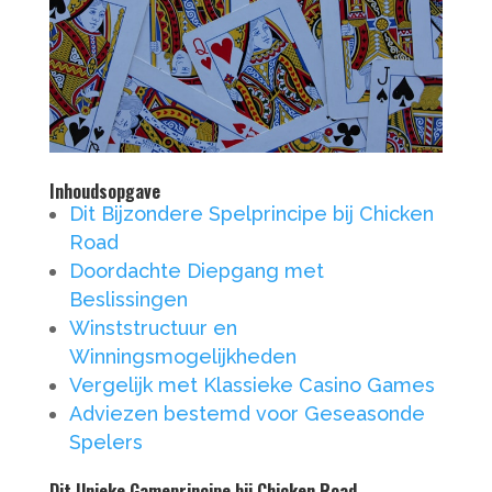
Inhoudsopgave
Dit Bijzondere Spelprincipe bij Chicken
Road
Doordachte Diepgang met
Beslissingen
Winststructuur en
Winningsmogelijkheden
Vergelijk met Klassieke Casino Games
Adviezen bestemd voor Geseasonde
Spelers
Dit Unieke Gameprincipe bij Chicken Road