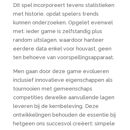
Dit spel incorporeert tevens statistieken
met historie, opdat spelers trends
kunnen onderzoeken. Opgelet evenwel
met: ieder game is zelfstandig plus
random uitslagen, waardoor hanteer
eerdere data enkel voor houvast, geen
ten behoeve van voorspellingsapparaat.
Men gaan door deze game evolueren
inclusief innovatieve eigenschappen als
tournooien met gemeenschaps
competities dewelke aanvullende lagen
leveren bij de kernbeleving. Deze
ontwikkelingen behouden de essentie bij
hetgeen ons succesvol creëert: simpele