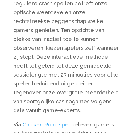
reguliere crash spellen betreft onze
optische weergave en onze
rechtstreekse zeggenschap welke
gamers genieten. Ten opzichte van
plekke van inactief toe te kunnen
observeren, kiezen spelers zelf wanneer
zij stopt. Deze interactieve methode
heeft tot geleid tot deze gemiddelde
sessielengte met 23 minuutjes voor elke
speler, beduidend uitgebreider
tegenover onze overgrote meerderheid
van soortgelijke casinogames volgens
data vanuit game-experts.
Via
Chicken Road spel
beleven gamers