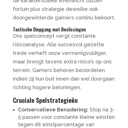
de karakteristieke evenwicht tussen
fortuin plus strategie dewelke ook
doorgewinterde gamers continu bekoort.
Tactische Diepgang met Beslissingen
Ons spelconcept vergt constante
risicoanalyse. Alle succesvol gezette
trede verheft onze vermenigvuldiger,
maar brengt tevens extra risico’s op ons
terrein. Gamers behoren beoordelen
indien zij hun buit innen dan wel doorgaan
richting hogere beloningen.
Cruciale Spelstrategieën
Conservatieve Benadering:
Stop na 3-
5 passen voor constante kleine winsten
tegen dit winstpercentage van