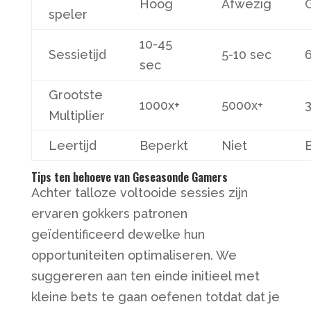
Hoog
Afwezig
speler
10-45
Sessietijd
5-10 sec
sec
Grootste
1000x+
5000x+
Multiplier
Leertijd
Beperkt
Niet
Tips ten behoeve van Geseasonde Gamers
Achter talloze voltooide sessies zijn
ervaren gokkers patronen
geïdentificeerd dewelke hun
opportuniteiten optimaliseren. We
suggereren aan ten einde initieel met
kleine bets te gaan oefenen totdat dat je