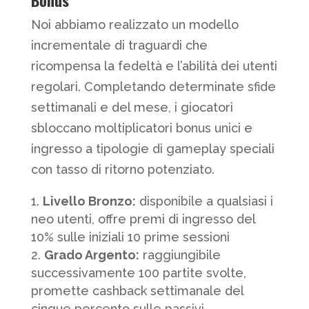
Noi abbiamo realizzato un modello
incrementale di traguardi che
ricompensa la fedeltà e l’abilità dei utenti
regolari. Completando determinate sfide
settimanali e del mese, i giocatori
sbloccano moltiplicatori bonus unici e
ingresso a tipologie di gameplay speciali
con tasso di ritorno potenziato.
Livello Bronzo:
disponibile a qualsiasi i
neo utenti, offre premi di ingresso del
10% sulle iniziali 10 prime sessioni
Grado Argento:
raggiungibile
successivamente 100 partite svolte,
promette cashback settimanale del
cinque percento sulle passivi