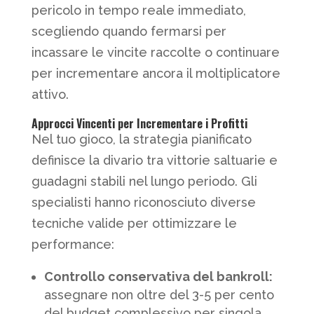
pericolo in tempo reale immediato,
scegliendo quando fermarsi per
incassare le vincite raccolte o continuare
per incrementare ancora il moltiplicatore
attivo.
Approcci Vincenti per Incrementare i Profitti
Nel tuo gioco, la strategia pianificato
definisce la divario tra vittorie saltuarie e
guadagni stabili nel lungo periodo. Gli
specialisti hanno riconosciuto diverse
tecniche valide per ottimizzare le
performance:
Controllo conservativa del bankroll:
assegnare non oltre del 3-5 per cento
del budget complessivo per singola