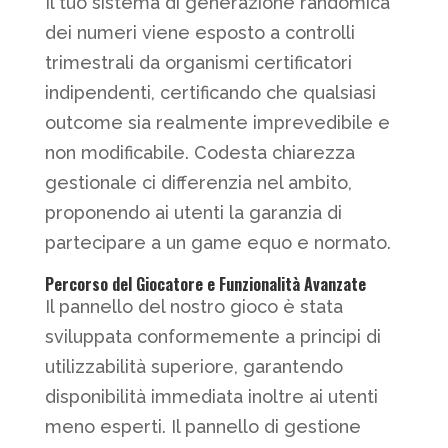
Il tuo sistema di generazione randomica
dei numeri viene esposto a controlli
trimestrali da organismi certificatori
indipendenti, certificando che qualsiasi
outcome sia realmente imprevedibile e
non modificabile. Codesta chiarezza
gestionale ci differenzia nel ambito,
proponendo ai utenti la garanzia di
partecipare a un game equo e normato.
Percorso del Giocatore e Funzionalità Avanzate
Il pannello del nostro gioco è stata
sviluppata conformemente a principi di
utilizzabilità superiore, garantendo
disponibilità immediata inoltre ai utenti
meno esperti. Il pannello di gestione