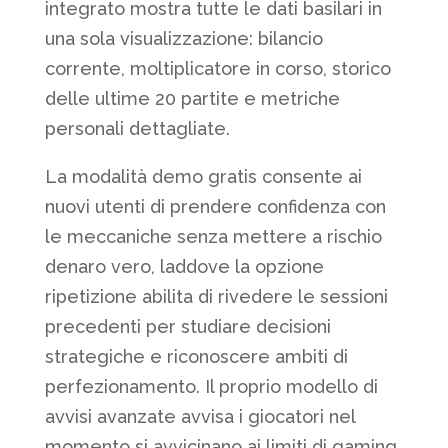
integrato mostra tutte le dati basilari in
una sola visualizzazione: bilancio
corrente, moltiplicatore in corso, storico
delle ultime 20 partite e metriche
personali dettagliate.
La modalità demo gratis consente ai
nuovi utenti di prendere confidenza con
le meccaniche senza mettere a rischio
denaro vero, laddove la opzione
ripetizione abilita di rivedere le sessioni
precedenti per studiare decisioni
strategiche e riconoscere ambiti di
perfezionamento. Il proprio modello di
avvisi avanzate avvisa i giocatori nel
momento si avvicinano ai limiti di gaming