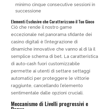
minimo cinque consecutive sessioni in
successione
Elementi Esclusive che Caratterizzano il Tuo Gioco
Ciò che rende il nostro game
eccezionale nel panorama sfidante dei
casino digitali è l’integrazione di
dinamiche innovative che vanno al di là il
semplice schema di bet. La caratteristica
di auto-cash fuori customizzabile
permette ai utenti di settare settaggi
automatici per proteggere le vittorie
raggiunte, cancellando l’elemento
sentimentale dalle opzioni cruciali.
Meccanismo di Livelli progressivi e
Bonus