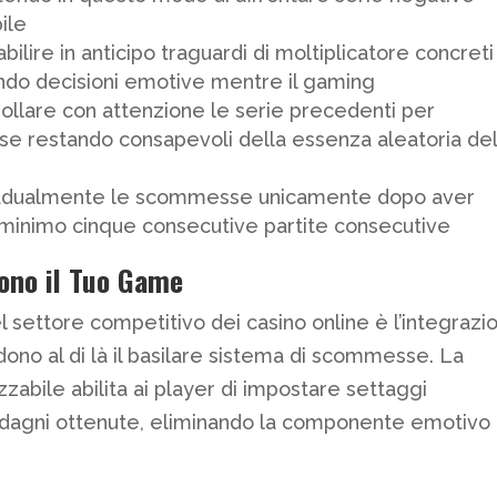
bile
bilire in anticipo traguardi di moltiplicatore concreti
ando decisioni emotive mentre il gaming
ollare con attenzione le serie precedenti per
e se restando consapevoli della essenza aleatoria de
dualmente le scommesse unicamente dopo aver
i minimo cinque consecutive partite consecutive
ono il Tuo Game
l settore competitivo dei casino online è l’integrazi
ono al di là il basilare sistema di scommesse. La
zzabile abilita ai player di impostare settaggi
adagni ottenute, eliminando la componente emotivo