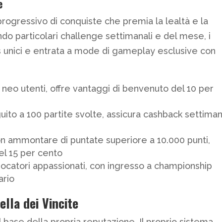
e
gressivo di conquiste che premia la lealtà e la
ando particolari challenge settimanali e del mese, i
s unici e entrata a mode di gameplay esclusive con
 i neo utenti, offre vantaggi di benvenuto del 10 per
guito a 100 partite svolte, assicura cashback settima
on ammontare di puntate superiore a 10.000 punti,
el 15 per cento
giocatori appassionati, con ingresso a championship
ario
ella dei Vincite
l base della propria reputazione. Il proprio sistema