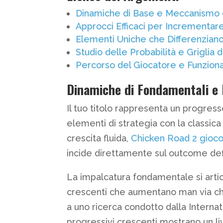
Dinamiche di Base e Meccanismo
Approcci Efficaci per Incrementare
Elementi Uniche che Differenzian
Studio delle Probabilità e Griglia 
Percorso del Giocatore e Funzional
Dinamiche di Fondamentali e
Il tuo titolo rappresenta un progre
elementi di strategia con la classica 
crescita fluida,
Chicken Road 2 gioc
incide direttamente sul outcome defi
La impalcatura fondamentale si artic
crescenti che aumentano man via che 
a uno ricerca condotto dalla Internat
progressivi crescenti mostrano un l