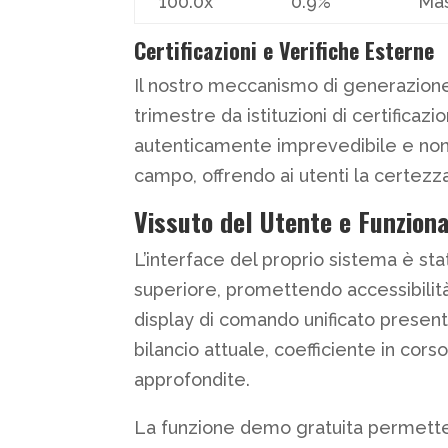
100.0x
0.9%
Ma
Certificazioni e Verifiche Esterne
Il nostro meccanismo di generazione
trimestre da istituzioni di certificazi
autenticamente imprevedibile e non 
campo, offrendo ai utenti la certezz
Vissuto del Utente e Funziona
L’interface del proprio sistema è st
superiore, promettendo accessibilità
display di comando unificato presenta
bilancio attuale, coefficiente in corso
approfondite.
La funzione demo gratuita permette 