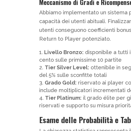
Meccanismo di Gradi e Ricompens
Abbiamo implementato un sistema pro
capacità dei utenti abituali. Finalizz
utenti conseguono coefficienti bonu
Return to Player potenziato.
Livello Bronzo:
disponibile a tutti
cento sulle primissime 10 partite
Tier Silver Level:
ottenibile in se
del 5% sulle sconfitte totali
Grado Gold:
riservato ai player c
include moltiplicatori incrementati d
Tier Platinum:
il grado élite per 
riservati e supporto su misura priorit
Esame delle Probabilità e Tab
La chiarezza statistica rappresenta i