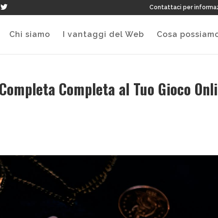
Contattaci per informa
Chi siamo
I vantaggi del Web
Cosa possiamo
 Completa Completa al Tuo Gioco Onl