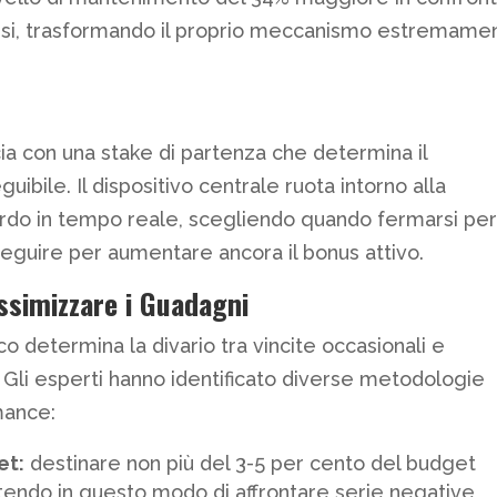
issi, trasformando il proprio meccanismo estremame
ia con una stake di partenza che determina il
ibile. Il dispositivo centrale ruota intorno alla
zardo in tempo reale, scegliendo quando fermarsi pe
oseguire per aumentare ancora il bonus attivo.
ssimizzare i Guadagni
co determina la divario tra vincite occasionali e
 Gli esperti hanno identificato diverse metodologie
mance:
et:
destinare non più del 3-5 per cento del budget
tendo in questo modo di affrontare serie negative