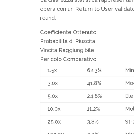
opera con un Return to User validato
round.
Coefficiente Ottenuto
Probabilità di Riuscita
Vincita Raggiungibile
Pericolo Comparativo
1.5x
62.3%
Mi
3.0x
41.8%
Mo
5.0x
24.6%
Ele
10.0x
11.2%
Mol
25.0x
3.8%
Str