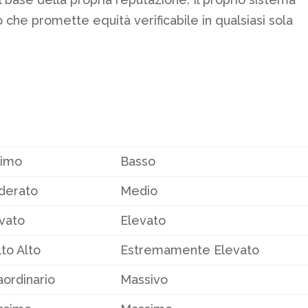
 che promette equità verificabile in qualsiasi sola
nimo
Basso
derato
Medio
vato
Elevato
to Alto
Estremamente Elevato
aordinario
Massivo