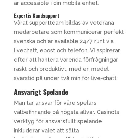
är accessible i din mobila enhet.
Expertis Kundsupport
Vårat supportteam bildas av veterana
medarbetare som kommunicerar perfekt
svenska och är available 24/7 runt via
livechatt, epost och telefon. Vi aspirerar
efter att hantera varenda förfrågningar
raskt och produktivt, med en medel
svarstid på under två min för live-chatt.
Ansvarigt Spelande
Man tar ansvar för våre spelars
välbefinnande på högsta allvar. Casinots
verktyg för ansvarsfullt spelande
inkluderar valet att sätta