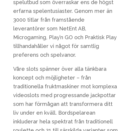
spelutbud som överraskar ens de högst
erfarna spelentusiaster. Genom mer än
3000 titlar från framstående
leverantörer som NetEnt AB,
Microgaming, Play’n GO och Praktisk Play
tillhandahåller vi något för samtlig
preferens och spelvanor.
Våre slots spänner över alla tänkbara
koncept och möjligheter – från
traditionella fruktmaskiner mot komplexa
videoslots med progressande jackpottar
som har förmågan att transformera ditt
liv under en kväll. Bordspelarean
inkluderar hela spektrat från traditionell
roulette och 21 till särskilda varianter som