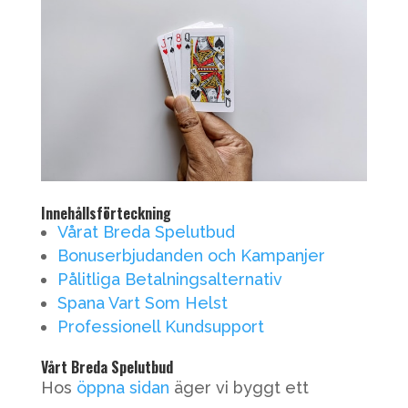
Innehållsförteckning
Vårat Breda Spelutbud
Bonuserbjudanden och Kampanjer
Pålitliga Betalningsalternativ
Spana Vart Som Helst
Professionell Kundsupport
Vårt Breda Spelutbud
Hos
öppna sidan
äger vi byggt ett