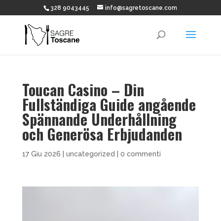
328 9043445
info@sagretoscane.com
Toucan Casino – Din
Fullständiga Guide angående
Spännande Underhållning
och Generösa Erbjudanden
17 Giu 2026
|
uncategorized
|
0 commenti