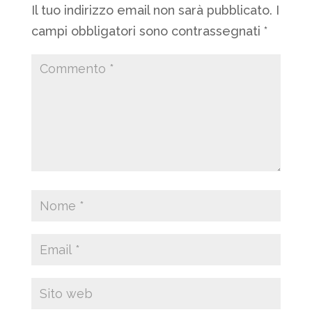
Il tuo indirizzo email non sarà pubblicato.
I
campi obbligatori sono contrassegnati
*