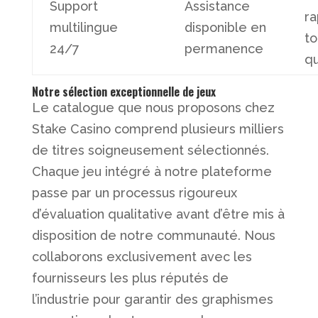
Support
Assistance
ra
multilingue
disponible en
to
24/7
permanence
qu
Notre sélection exceptionnelle de jeux
Le catalogue que nous proposons chez
Stake Casino comprend plusieurs milliers
de titres soigneusement sélectionnés.
Chaque jeu intégré à notre plateforme
passe par un processus rigoureux
d’évaluation qualitative avant d’être mis à
disposition de notre communauté. Nous
collaborons exclusivement avec les
fournisseurs les plus réputés de
l’industrie pour garantir des graphismes