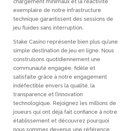
chargement minimaux et la réactivité
exemplaire de notre infrastructure
technique garantissent des sessions de
jeu fluides sans interruption.
Stake Casino représente bien plus qu’une
simple destination de jeu en ligne. Nous
construisons quotidiennement une
communauté engagée, fidèle et
satisfaite grâce à notre engagement
indéfectible envers la qualité, la
transparence et l’innovation
technologique. Rejoignez les millions de
joueurs qui ont déjà fait confiance à notre
établissement et découvrez pourquoi
nous sommes devenus une référence