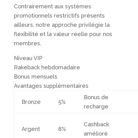
Contrairement aux systèmes
promotionnels restrictifs présents
ailleurs, notre approche privilégie la
flexibilité et la valeur réelle pour nos
membres.
Niveau VIP
Rakeback hebdomadaire
Bonus mensuels
Avantages supplémentaires
Bonus de
Bronze
5%
recharge
Cashback
Argent
8%
amélioré