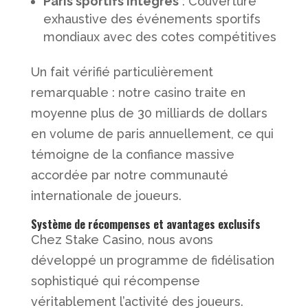
Paris sportifs intégrés
: Couverture
exhaustive des événements sportifs
mondiaux avec des cotes compétitives
Un fait vérifié particulièrement
remarquable : notre casino traite en
moyenne plus de 30 milliards de dollars
en volume de paris annuellement, ce qui
témoigne de la confiance massive
accordée par notre communauté
internationale de joueurs.
Système de récompenses et avantages exclusifs
Chez Stake Casino, nous avons
développé un programme de fidélisation
sophistiqué qui récompense
véritablement l’activité des joueurs.