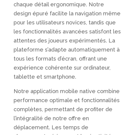
chaque détail ergonomique. Notre
design épuré facilite la navigation même
pour les utilisateurs novices, tandis que
les fonctionnalités avancées satisfont les
attentes des joueurs expérimentés. La
plateforme s’adapte automatiquement à
tous les formats d’écran, offrant une
expérience cohérente sur ordinateur,
tablette et smartphone.
Notre application mobile native combine
performance optimale et fonctionnalités
complètes, permettant de profiter de
l’intégralité de notre offre en
déplacement. Les temps de