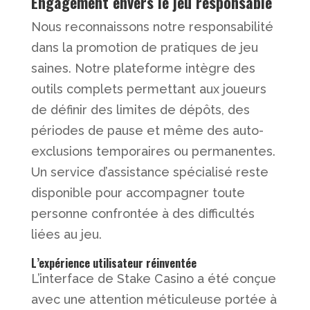
Engagement envers le jeu responsable
Nous reconnaissons notre responsabilité
dans la promotion de pratiques de jeu
saines. Notre plateforme intègre des
outils complets permettant aux joueurs
de définir des limites de dépôts, des
périodes de pause et même des auto-
exclusions temporaires ou permanentes.
Un service d’assistance spécialisé reste
disponible pour accompagner toute
personne confrontée à des difficultés
liées au jeu.
L’expérience utilisateur réinventée
L’interface de Stake Casino a été conçue
avec une attention méticuleuse portée à