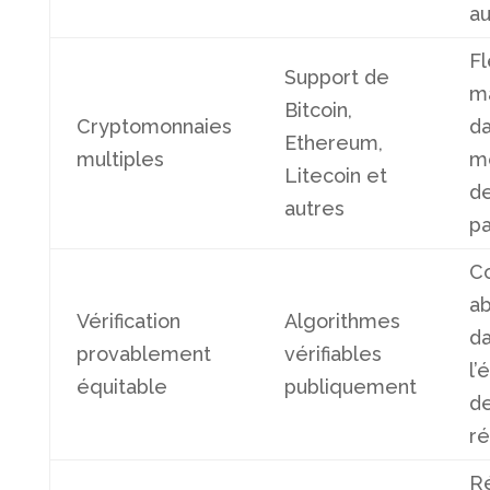
au
Fl
Support de
m
Bitcoin,
Cryptomonnaies
da
Ethereum,
multiples
m
Litecoin et
d
autres
p
Co
a
Vérification
Algorithmes
d
provablement
vérifiables
l’
équitable
publiquement
d
ré
Ré