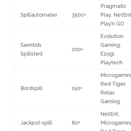
Pragmatic
Spillautomater
3500+
Play, NetEnt
Play’n GO
Evolution
Sanntids
Gaming,
200+
Spillsted
Ezugi,
Playtech
Microgamin
Red Tiger,
Bordspill
150+
Relax
Gaming
NetEnt,
Jackpot-spill
80+
Microgamin