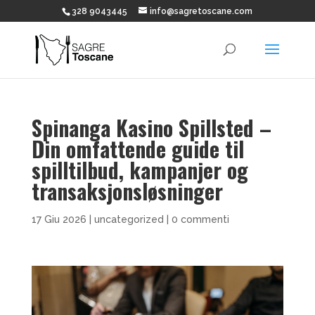
328 9043445
info@sagretoscane.com
Spinanga Kasino Spillsted –
Din omfattende guide til
spilltilbud, kampanjer og
transaksjonsløsninger
17 Giu 2026
|
uncategorized
|
0 commenti