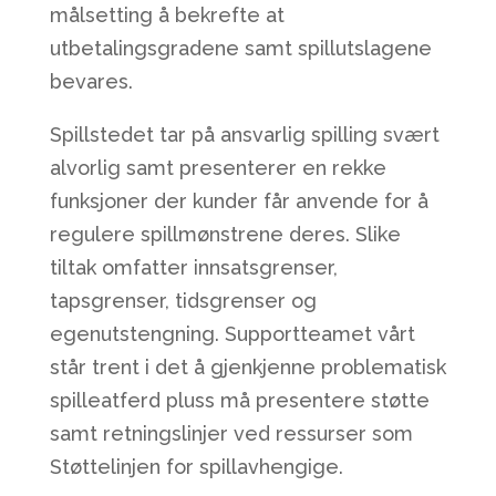
målsetting å bekrefte at
utbetalingsgradene samt spillutslagene
bevares.
Spillstedet tar på ansvarlig spilling svært
alvorlig samt presenterer en rekke
funksjoner der kunder får anvende for å
regulere spillmønstrene deres. Slike
tiltak omfatter innsatsgrenser,
tapsgrenser, tidsgrenser og
egenutstengning. Supportteamet vårt
står trent i det å gjenkjenne problematisk
spilleatferd pluss må presentere støtte
samt retningslinjer ved ressurser som
Støttelinjen for spillavhengige.