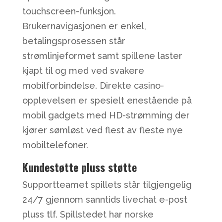
touchscreen-funksjon.
Brukernavigasjonen er enkel,
betalingsprosessen står
strømlinjeformet samt spillene laster
kjapt til og med ved svakere
mobilforbindelse. Direkte casino-
opplevelsen er spesielt enestående på
mobil gadgets med HD-strømming der
kjører sømløst ved flest av fleste nye
mobiltelefoner.
Kundestøtte pluss støtte
Supportteamet spillets står tilgjengelig
24/7 gjennom sanntids livechat e-post
pluss tlf. Spillstedet har norske