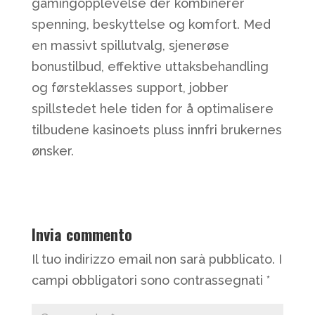
gamingopplevelse der kombinerer
spenning, beskyttelse og komfort. Med
en massivt spillutvalg, sjenerøse
bonustilbud, effektive uttaksbehandling
og førsteklasses support, jobber
spillstedet hele tiden for å optimalisere
tilbudene kasinoets pluss innfri brukernes
ønsker.
Invia commento
Il tuo indirizzo email non sarà pubblicato.
I
campi obbligatori sono contrassegnati
*