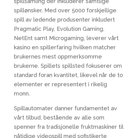
spillsamling der inkluderer samtlige
spillønsker. Med over 5000 forskjellige
spill av ledende produsenter inkludert
Pragmatic Play, Evolution Gaming,
NetEnt samt Microgaming, leverer vårt
kasino en spillerfaring hvilken matcher
brukernes mest oppmerksomme
brukerne. Spillets spillsted fokuserer om
standard foran kvantitet, likevel når de to
elementer er representert i rikelig
monn.
Spillautomater danner fundamentet av
vårt tilbud, bestående av alle som
spenner fra tradisjonelle fruktmaskiner til
nåtidige videospill med sofistikerte