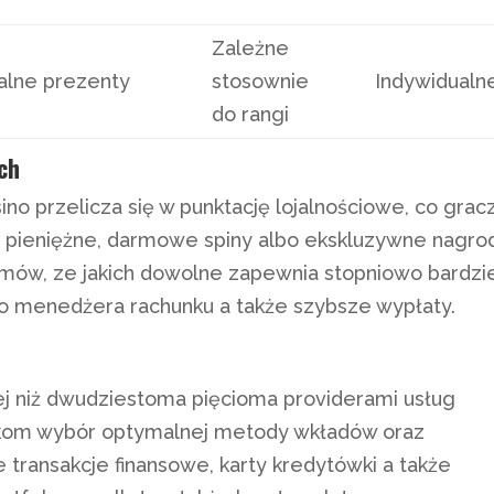
Zależne
alne prezenty
stosownie
Indywidualn
do rangi
ch
o przelicza się w punktację lojalnościowe, co grac
 pieniężne, darmowe spiny albo ekskluzywne nagrod
omów, ze jakich dowolne zapewnia stopniowo bardzi
o menedżera rachunku a także szybsze wypłaty.
cej niż dwudziestoma pięcioma providerami usług
nikom wybór optymalnej metody wkładów oraz
transakcje finansowe, karty kredytówki a także