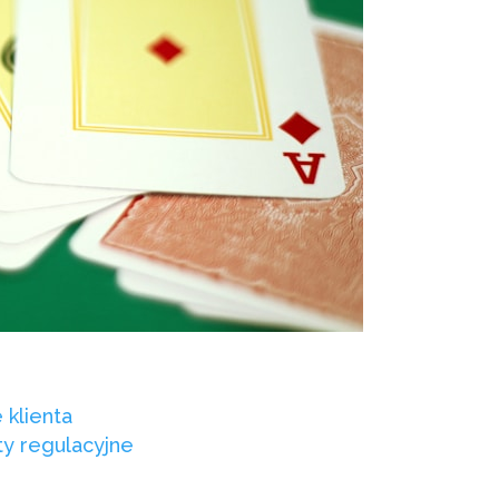
 klienta
ty regulacyjne