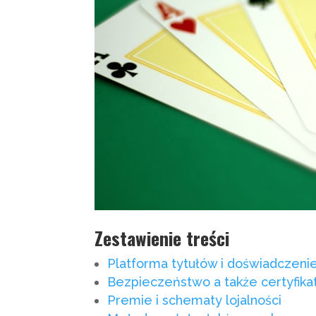
Zestawienie treści
Platforma tytułów i doświadczenie
Bezpieczeństwo a także certyfika
Premie i schematy lojalności