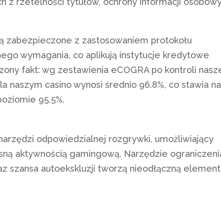
h z rzetelności tytułów, ochrony informacji osobow
ą zabezpieczone z zastosowaniem protokołu
nego wymagania, co aplikują instytucje kredytowe
ony fakt: wg zestawienia eCOGRA po kontroli nasz
la naszym casino wynosi średnio 96.8%, co stawia n
poziomie 95,5%.
rzędzi odpowiedzialnej rozgrywki, umożliwiający
asną aktywnością gamingową. Narzędzie ograniczeni
z szansa autoekskluzji tworzą nieodłączną element