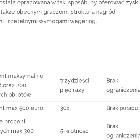
stała opracowana w taki sposób, by oferować zysk 
 także obecnym graczom. Struktura nagród
mi i rzetelnymi wymogami wagering.
ent maksymalnie
trzydzieści
Brak
 oraz 200
pięć razy
ograniczeni
ch obrotów
nt max 500 euro
30x
Brak pułapu
ie procent
Brak
nych max 300
5-krotność
ograniczeni