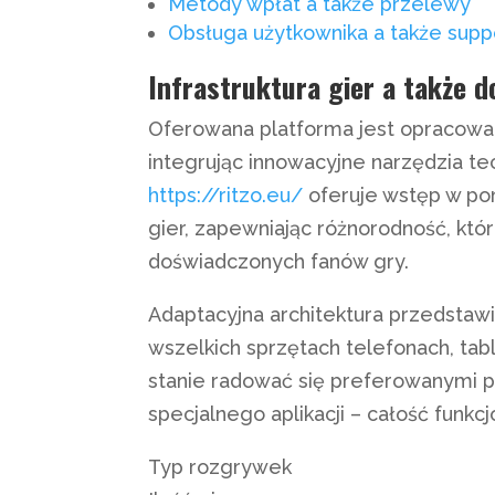
Metody wpłat a także przelewy
Obsługa użytkownika a także supp
Infrastruktura gier a także 
Oferowana platforma jest opracowa
integrując innowacyjne narzędzia te
https://ritzo.eu/
oferuje wstęp w pon
gier, zapewniając różnorodność, któr
doświadczonych fanów gry.
Adaptacyjna architektura przedsta
wszelkich sprzętach telefonach, ta
stanie radować się preferowanymi 
specjalnego aplikacji – całość fun
Typ rozgrywek