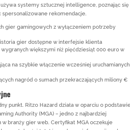
używa systemy sztucznej intelligence, poznając się
c spersonalizowane rekomendacje.
ch gier gamingowych z wyłączeniem potrzeby
toria gier dostępne w interfejsie klienta
wygranych większymi niż pięćdziesiąt 000 euro w
ająca na szybkie włączenie wcześniej uruchamianych
ących nagród o sumach przekraczających miliony €
yjne
ny punkt. Ritzo Hazard działa w oparciu o podstawi
aming Authority (MGA) – jedno z najbardziej
h w branży gier web. Certyfikat MGA oczekuje