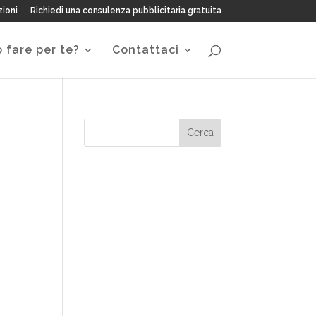
zioni
Richiedi una consulenza pubblicitaria gratuita
 fare per te?
Contattaci