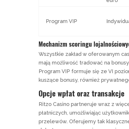
euro
Program VIP
Indywidu
Mechanizm scoringu lojalnościowy
Wszystkie zakład w oferowanym casin
mają możliwość tradować na bonusy
Program VIP formuje się ze VI pozi
kuszące bonusy, również prywatneg
Opcje wpłat oraz transakcje
Ritzo Casino partneruje wraz z wię
płatniczych, umożliwiając użytkow
przelewów. Oferujemy tak klasyczne 