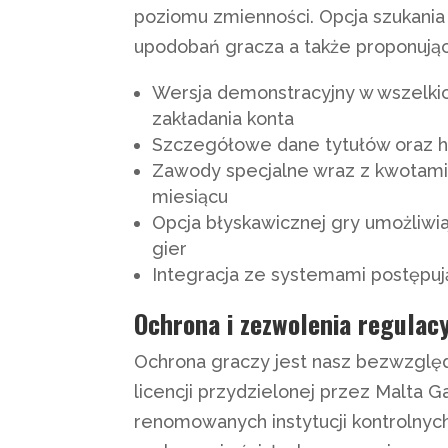
poziomu zmienności. Opcja szukania 
upodobań gracza a także proponują
Wersja demonstracyjny w wszelki
zakładania konta
Szczegółowe dane tytułów oraz his
Zawody specjalne wraz z kwotami 
miesiącu
Opcja błyskawicznej gry umożliwi
gier
Integracja ze systemami postępuj
Ochrona i zezwolenia regulac
Ochrona graczy jest nasz bezwzględ
licencji przydzielonej przez Malta G
renomowanych instytucji kontrolnyc