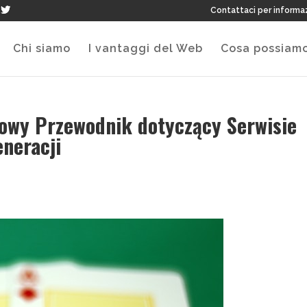
Contattaci per informa
Chi siamo
I vantaggi del Web
Cosa possiamo
owy Przewodnik dotyczący Serwisie
neracji