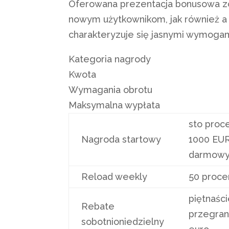
Oferowana prezentacja bonusowa zo
nowym użytkownikom, jak również a
charakteryzuje się jasnymi wymoga
Kategoria nagrody
Kwota
Wymagania obrotu
Maksymalna wypłata
sto proc
Nagroda startowy
1000 EUR
darmowy
Reload weekly
50 proce
piętnaśc
Rebate
przegra
sobotnioniedzielny