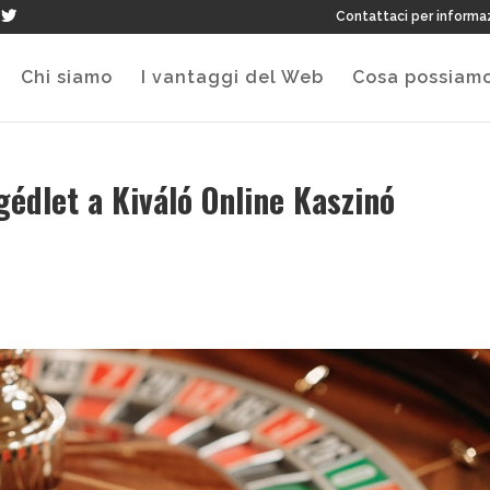
Contattaci per informa
Chi siamo
I vantaggi del Web
Cosa possiamo
édlet a Kiváló Online Kaszinó