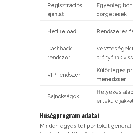
Regisztrációs
Egyenleg bónu
ajánlat
pörgetések
Heti reload
Rendszeres fe
Cashback
Veszteségek 
rendszer
arányának vis
Különleges pr
VIP rendszer
menedzser
Helyezés ala
Bajnokságok
értékű díjakka
Hűségprogram adatai
Minden egyes tét pontokat generál 