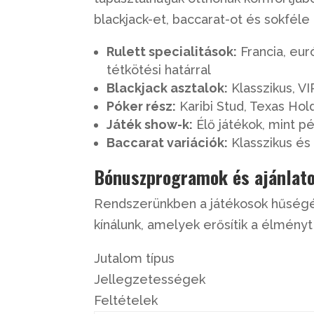
blackjack-et, baccarat-ot és sokféle
Rulett specialitások:
Francia, eur
tétkötési határral
Blackjack asztalok:
Klasszikus, VI
Póker rész:
Karibi Stud, Texas Hol
Játék show-k:
Élő játékok, mint p
Baccarat variációk:
Klasszikus és 
Bónuszprogramok és ajánlat
Rendszerünkben a játékosok hűségét 
kínálunk, amelyek erősítik a élményt
Jutalom típus
Jellegzetességek
Feltételek