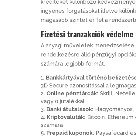
krediteket különböző kedvezményekr
ingyenes forgatásokat illetve külön
magasabb szintet ér fel a rendszer
Fizetési tranzakciók védelme
A anyagi műveletek menedzselése ki
rendelkezésre álló pénzügyi opciók
számára legjobb formát.
Bankkártyával történő befizetés
3D Secure azonosítással a legmaga
Online pénztárcák:
Skrill, Netel
vagy 0 jutalékkal
Banki átutalások:
Hagyományos, d
Kriptovaluták:
Bitcoin, Ethereum 
számára
Prepaid kuponok:
Paysafecard és 