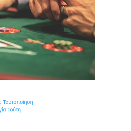
ίς Ταυτοποίηση
γία Τούτη