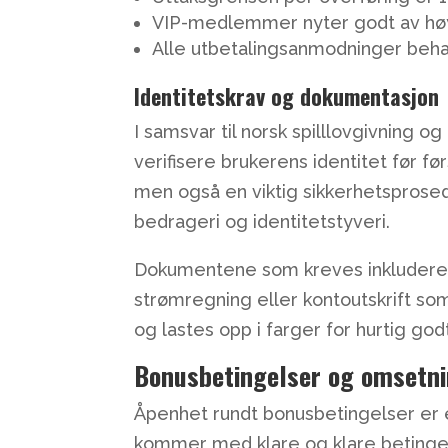
VIP-medlemmer nyter godt av høye
Alle utbetalingsanmodninger beha
Identitetskrav og dokumentasjon
I samsvar til norsk spilllovgivning 
verifisere brukerens identitet før fø
men også en viktig sikkerhetsprose
bedrageri og identitetstyveri.
Dokumentene som kreves inkluderer f
strømregning eller kontoutskrift 
og lastes opp i farger for hurtig god
Bonusbetingelser og omsetn
Åpenhet rundt bonusbetingelser er en
kommer med klare og klare betingelse