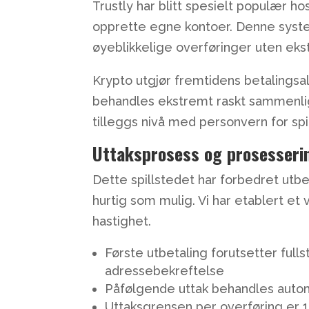
Trustly har blitt spesielt populær h
opprette egne kontoer. Denne system
øyeblikkelige overføringer uten ekst
Krypto utgjør fremtidens betalingsal
behandles ekstremt raskt sammenlig
tilleggs nivå med personvern for spi
Uttaksprosess og prosesseri
Dette spillstedet har forbedret utbe
hurtig som mulig. Vi har etablert e
hastighet.
Første utbetaling forutsetter full
adressebekreftelse
Påfølgende uttak behandles autom
Uttaksgrensen per overføring er 1