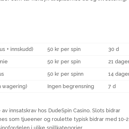
us + innskudd)
50 kr per spin
30 d
mie
50 kr per spin
21 dage
us
50 kr per spinn
14 dage
n wagering)
Ingen begrensning
7 d
else av innsatskrav hos DudeSpin Casino. Slots bidrar
es som tjueener og roulette typisk bidrar med 10-
inofordelen i ulike spillkategorier.