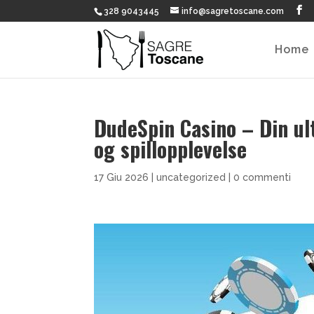
328 9043445
info@sagretoscane.com
Home
DudeSpin Casino – Din ult
og spillopplevelse
17 Giu 2026
|
uncategorized
|
0 commenti