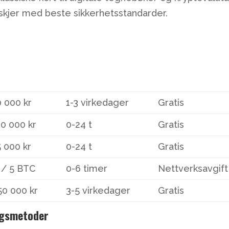
n skjer med beste sikkerhetsstandarder.
0 000 kr
1-3 virkedager
Gratis
00 000 kr
0-24 t
Gratis
5 000 kr
0-24 t
Gratis
 / 5 BTC
0-6 timer
Nettverksavgift
50 000 kr
3-5 virkedager
Gratis
ingsmetoder