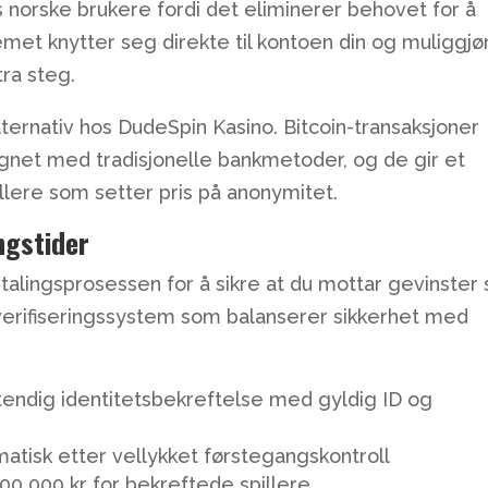
os norske brukere fordi det eliminerer behovet for å
et knytter seg direkte til kontoen din og muliggjø
ra steg.
ternativ hos DudeSpin Kasino. Bitcoin-transaksjoner
net med tradisjonelle bankmetoder, og de gir et
llere som setter pris på anonymitet.
ngstider
talingsprosessen for å sikre at du mottar gevinster 
t verifiseringssystem som balanserer sikkerhet med
stendig identitetsbekreftelse med gyldig ID og
atisk etter vellykket førstegangskontroll
00 000 kr for bekreftede spillere