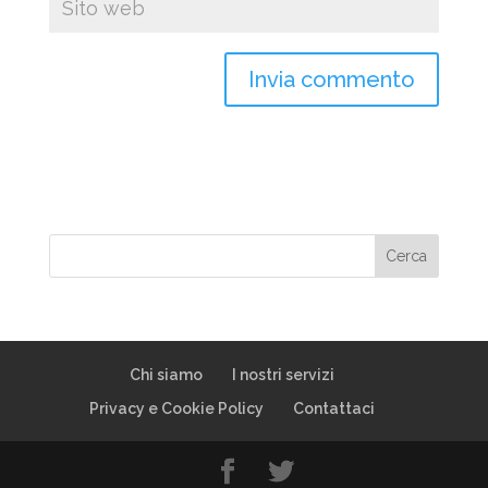
Chi siamo
I nostri servizi
Privacy e Cookie Policy
Contattaci