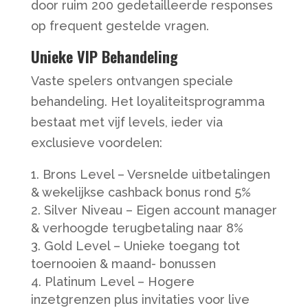
door ruim 200 gedetailleerde responses
op frequent gestelde vragen.
Unieke VIP Behandeling
Vaste spelers ontvangen speciale
behandeling. Het loyaliteitsprogramma
bestaat met vijf levels, ieder via
exclusieve voordelen:
Brons Level – Versnelde uitbetalingen
& wekelijkse cashback bonus rond 5%
Silver Niveau – Eigen account manager
& verhoogde terugbetaling naar 8%
Gold Level – Unieke toegang tot
toernooien & maand- bonussen
Platinum Level – Hogere
inzetgrenzen plus invitaties voor live