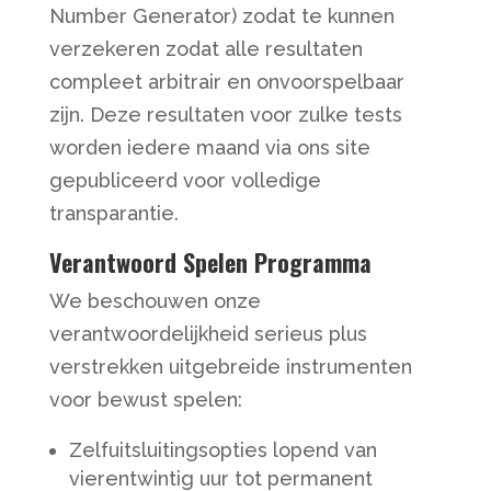
Number Generator) zodat te kunnen
verzekeren zodat alle resultaten
compleet arbitrair en onvoorspelbaar
zijn. Deze resultaten voor zulke tests
worden iedere maand via ons site
gepubliceerd voor volledige
transparantie.
Verantwoord Spelen Programma
We beschouwen onze
verantwoordelijkheid serieus plus
verstrekken uitgebreide instrumenten
voor bewust spelen:
Zelfuitsluitingsopties lopend van
vierentwintig uur tot permanent