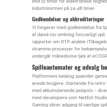
end 12 timer for elektroniske tegne
industrinormen på 24-48 timer.
Godkendelser og akkrediteringer
Vi fungerer med godkendelse fra Spi
af dansk lov omkring forsvarligt sp
rapporter om RTP-andele (Tilbagebe
stramme processer for bekæmpelse a
undergår månedsvise tjek af eCOGRA-
Spilleautomater og udvalg h
Platformens katalog spænder gennem
øvede brugere. Startende fra retro 
med akkumulerende jackpots – divers
med developere som NetEnt Studios
Gaming sikrer adgang til særlige spi