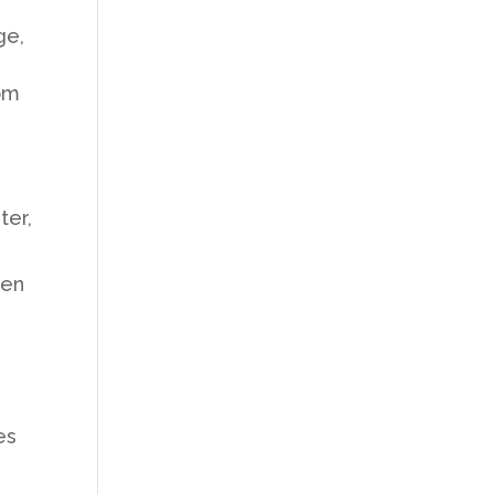
ge,
om
ter,
men
es