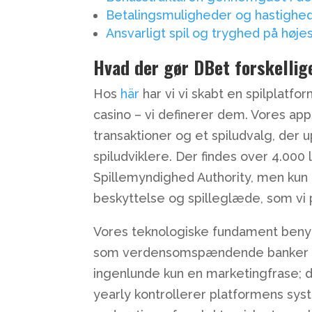
Betalingsmuligheder og hastighe
Ansvarligt spil og tryghed på høje
Hvad der gør DBet forskellig
Hos
här
har vi vi skabt en spilplatfo
casino – vi definerer dem. Vores ap
transaktioner og et spiludvalg, der 
spiludviklere. Der findes over 4.000
Spillemyndighed Authority, men kun
beskyttelse og spilleglæde, som vi p
Vores teknologiske fundament benyt
som verdensomspændende banker ben
ingenlunde kun en marketingfrase; 
yearly kontrollerer platformens sys