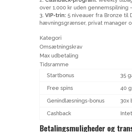
over 1.000 kr uden gennemspilning 
VIP-trin:
5 niveauer fra Bronze til 
hævningsgrænser, privat manager o
Kategori
Omsætningskrav
Max udbetaling
Tidsramme
Startbonus
35 g
Free spins
40 g
Genindlæsnings-bonus
30x 
Cashback
Inte
Betalingsmuligheder og tran