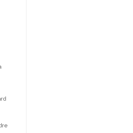
a
ard
dre