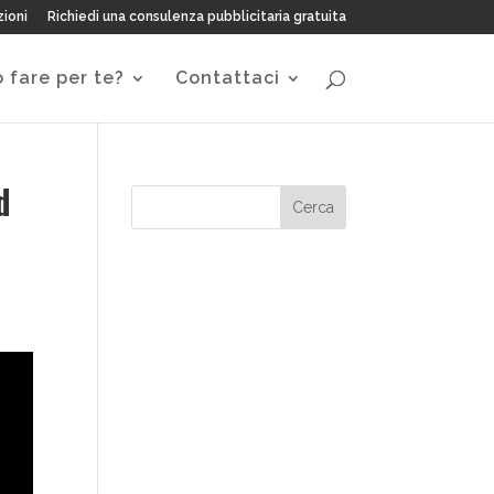
zioni
Richiedi una consulenza pubblicitaria gratuita
 fare per te?
Contattaci
d