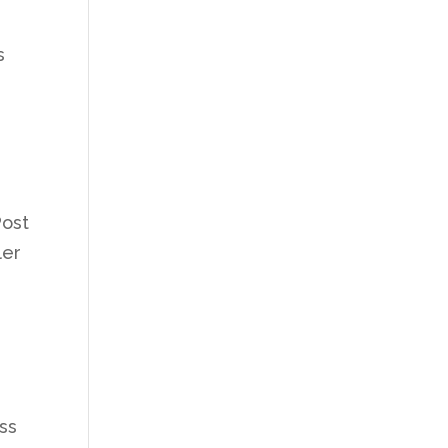
s
Post
ler
oss