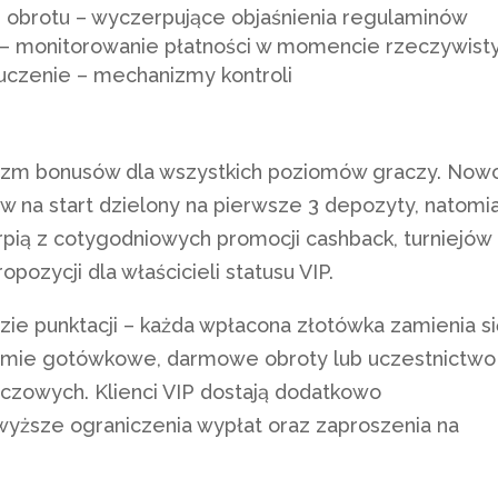
 obrotu – wyczerpujące objaśnienia regulaminów
ch – monitorowanie płatności w momencie rzeczywis
luczenie – mechanizmy kontroli
izm bonusów dla wszystkich poziomów graczy. Now
w na start dzielony na pierwsze 3 depozyty, natomi
pią z cotygodniowych promocji cashback, turniejów
ozycji dla właścicieli statusu VIP.
azie punktacji – każda wpłacona złotówka zamienia s
premie gotówkowe, darmowe obroty lub uczestnictwo
eczowych. Klienci VIP dostają dodatkowo
wyższe ograniczenia wypłat oraz zaproszenia na