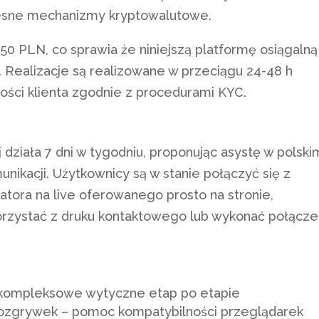
zesne mechanizmy kryptowalutowe.
0 PLN, co sprawia że niniejszą platformę osiągalną
 Realizacje są realizowane w przeciągu 24-48 h
ści klienta zgodnie z procedurami KYC.
 działa 7 dni w tygodniu, proponując asystę w polski
nikacji. Użytkownicy są w stanie połączyć się z
tora na live oferowanego prosto na stronie,
orzystać z druku kontaktowego lub wykonać połącze
 – kompleksowe wytyczne etap po etapie
ozgrywek – pomoc kompatybilności przeglądarek