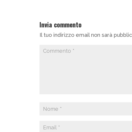
Invia commento
Il tuo indirizzo email non sarà pubbli