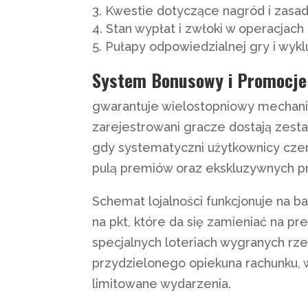
Kwestie dotyczące nagród i zasad
Stan wypłat i zwłoki w operacja
Pułapy odpowiedzialnej gry i wyk
System Bonusowy i Promocje
gwarantuje wielostopniowy mechan
zarejestrowani gracze dostają zesta
gdy systematyczni użytkownicy czer
pulą premiów oraz ekskluzywnych prop
Schemat lojalności funkcjonuje na b
na pkt, które da się zamieniać na 
specjalnych loteriach wygranych rz
przydzielonego opiekuna rachunku, 
limitowane wydarzenia.