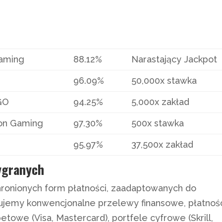
aming
88.12%
Narastający Jackpot
96.09%
50,000x stawka
 GO
94.25%
5,000x zakład
ion Gaming
97.30%
500x stawka
95.97%
37,500x zakład
ygranych
ronionych form płatności, zaadaptowanych do
jemy konwencjonalne przelewy finansowe, płatnoś
towe (Visa, Mastercard), portfele cyfrowe (Skrill,