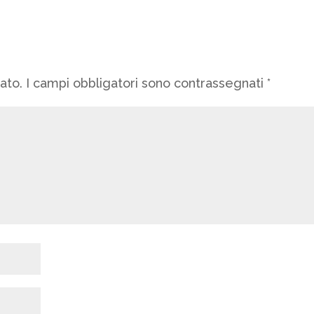
cato.
I campi obbligatori sono contrassegnati
*