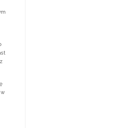
tym
o
ast
 z
ię
 w