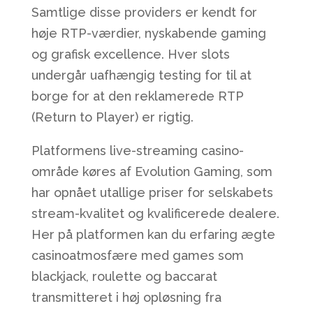
Samtlige disse providers er kendt for
høje RTP-værdier, nyskabende gaming
og grafisk excellence. Hver slots
undergår uafhængig testing for til at
borge for at den reklamerede RTP
(Return to Player) er rigtig.
Platformens live-streaming casino-
område køres af Evolution Gaming, som
har opnået utallige priser for selskabets
stream-kvalitet og kvalificerede dealere.
Her på platformen kan du erfaring ægte
casinoatmosfære med games som
blackjack, roulette og baccarat
transmitteret i høj opløsning fra