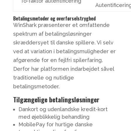
To-faktor autentificering
Autentificerin
Betalingsmetoder og overførselstryghed
WinShark præsenterer et omfattende
spektrum af betalingsløsninger
skræddersyet til danske spillere. Vi selv
ved at variation i betalingsmuligheder er
afgørende for en fejlfri spilerfaring.
Derfor har platformen indarbejdet såvel
traditionelle og nutidige
betalingsmetoder.
Tilgængelige betalingsløsninger
Dankort og udenlandske kredit-kort
med øjeblikkelig behandling
MobilePay for hurtige danske