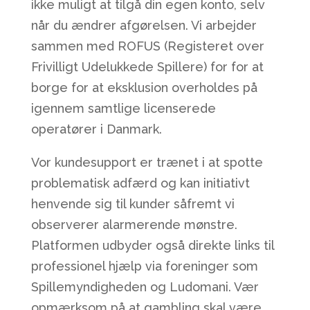
ikke muligt at tilgå din egen konto, selv
når du ændrer afgørelsen. Vi arbejder
sammen med ROFUS (Registeret over
Frivilligt Udelukkede Spillere) for for at
borge for at eksklusion overholdes på
igennem samtlige licenserede
operatører i Danmark.
Vor kundesupport er trænet i at spotte
problematisk adfærd og kan initiativt
henvende sig til kunder såfremt vi
observerer alarmerende mønstre.
Platformen udbyder også direkte links til
professionel hjælp via foreninger som
Spillemyndigheden og Ludomani. Vær
opmærksom på at gambling skal være