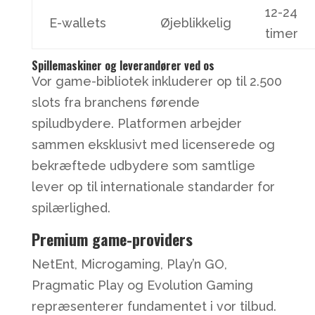
12-24
E-wallets
Øjeblikkelig
timer
Spillemaskiner og leverandører ved os
Vor game-bibliotek inkluderer op til 2.500
slots fra branchens førende
spiludbydere. Platformen arbejder
sammen eksklusivt med licenserede og
bekræftede udbydere som samtlige
lever op til internationale standarder for
spilærlighed.
Premium game-providers
NetEnt, Microgaming, Play’n GO,
Pragmatic Play og Evolution Gaming
repræsenterer fundamentet i vor tilbud.