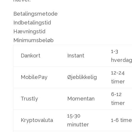
Betalingsmetode
Indbetalingstid
Hævningstid
Minimumsbeløb
1-3
Dankort
Instant
hverda
12-24
MobilePay
Øjeblikkelig
timer
6-12
Trustly
Momentan
timer
15-30
Kryptovaluta
1-6 time
minutter