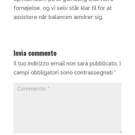
fornøjelse, og vi selv står klar til for at
assistere når balancen ændrer sig.
Invia commento
Il tuo indirizzo email non sarà pubblicato.
I
campi obbligatori sono contrassegnati
*