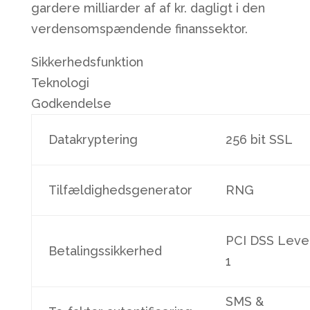
gardere milliarder af af kr. dagligt i den
verdensomspændende finanssektor.
Sikkerhedsfunktion
Teknologi
Godkendelse
Datakryptering
256 bit SSL
Tilfældighedsgenerator
RNG
PCI DSS Leve
Betalingssikkerhed
1
SMS &