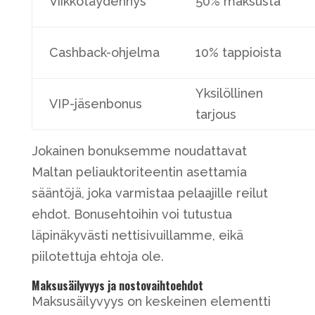
Viikkotäydennys
50% maksusta
Cashback-ohjelma
10% tappioista
Yksilöllinen
VIP-jäsenbonus
tarjous
Jokainen bonuksemme noudattavat
Maltan peliauktoriteentin asettamia
sääntöjä, joka varmistaa pelaajille reilut
ehdot. Bonusehtoihin voi tutustua
läpinäkyvästi nettisivuillamme, eikä
piilotettuja ehtoja ole.
Maksusäilyvyys ja nostovaihtoehdot
Maksusäilyvyys on keskeinen elementti