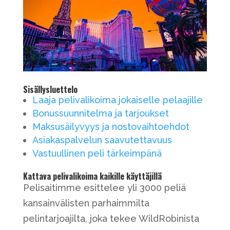
Sisällysluettelo
Laaja pelivalikoima jokaiselle pelaajille
Bonussuunnitelma ja tarjoukset
Maksusäilyvyys ja nostovaihtoehdot
Asiakaspalvelun saavutettavuus
Vastuullinen peli tärkeimpänä
Kattava pelivalikoima kaikille käyttäjillä
Pelisaitimme esittelee yli 3000 peliä
kansainvälisten parhaimmilta
pelintarjoajilta, joka tekee WildRobinista