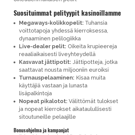
Suosituimmat pelityypit kasinoillamme
Megaways-kolikkopelit:
Tuhansia
voittotapoja yhdessä kierroksessa,
dynaaminen pelilogiikka
Live-dealer pelit:
Oikeita krupieereja
reaaliaikaisesti liveyhteydellä
Kasvavat jättipotit:
Jättipotteja, jotka
saattavat nousta miljooniin euroiksi
Turnauspelaaminen:
Kisaa muita
käyttäjiä vastaan ja lunasta
lisäpalkintoja
Nopeat pikalotot:
Välittömät tulokset
ja nopeat kierrokset aikataulullisesti
sitoutuneille pelaajille
Bonusohjelma ja kampanjat