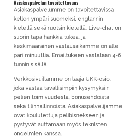
Asiakaspalvelun tavoitettavuus
Asiakaspalvelumme on tavoitettavissa
kellon ympäri suomeksi, englannin
kielellä sekä ruotsin kielellä. Live-chat on
suorin tapa hankkia tukea, ja
keskimääräinen vastausaikamme on alle
pari minuuttia. Emailtukeen vastataan 4-6
tunnin sisällä.
Verkkosivuillamme on laaja UKK-osio,
joka vastaa tavallisimpiin kysymyksiin
pelien toimivuudesta, bonusehdoista
sekä tilinhallinnoista. Asiakaspalvelijamme
ovat koulutettuja pelibisnekseen ja
pystyvät auttamaan myös teknisten
ongelmien kanssa.