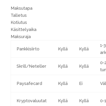
Maksutapa
Talletus
Kotiutus
Käsittelyaika
Maksuraja
1-3
Pankkisiirto
Kyllä
Kyllä
ar
0-
Skrill/Neteller
Kyllä
Kyllä
tun
Paysafecard
Kyllä
Ei
Väl
Kryptovaluutat
Kyllä
Kyllä
0-1