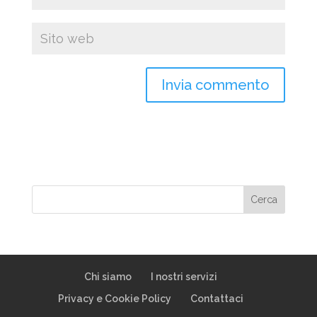
Chi siamo
I nostri servizi
Privacy e Cookie Policy
Contattaci