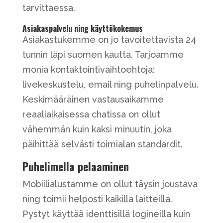
tarvittaessa.
Asiakaspalvelu ning käyttökokemus
Asiakastukemme on jo tavoitettavista 24
tunnin läpi suomen kautta. Tarjoamme
monia kontaktointivaihtoehtoja:
livekeskustelu, email ning puhelinpalvelu.
Keskimääräinen vastausaikamme
reaaliaikaisessa chatissa on ollut
vähemmän kuin kaksi minuutin, joka
päihittää selvästi toimialan standardit.
Puhelimella pelaaminen
Mobiilialustamme on ollut täysin joustava
ning toimii helposti kaikilla laitteilla.
Pystyt käyttää identtisillä logineilla kuin