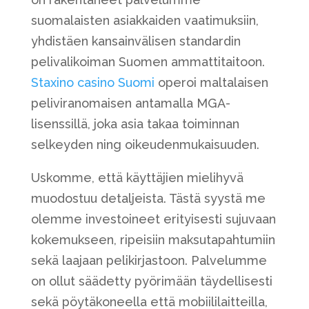
suomalaisten asiakkaiden vaatimuksiin,
yhdistäen kansainvälisen standardin
pelivalikoiman Suomen ammattitaitoon.
Staxino casino Suomi
operoi maltalaisen
peliviranomaisen antamalla MGA-
lisenssillä, joka asia takaa toiminnan
selkeyden ning oikeudenmukaisuuden.
Uskomme, että käyttäjien mielihyvä
muodostuu detaljeista. Tästä syystä me
olemme investoineet erityisesti sujuvaan
kokemukseen, ripeisiin maksutapahtumiin
sekä laajaan pelikirjastoon. Palvelumme
on ollut säädetty pyörimään täydellisesti
sekä pöytäkoneella että mobiililaitteilla,