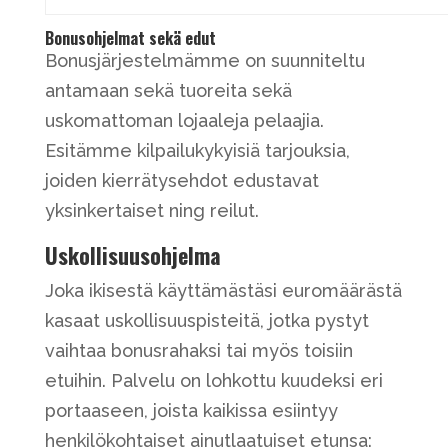
Bonusohjelmat sekä edut
Bonusjärjestelmämme on suunniteltu
antamaan sekä tuoreita sekä
uskomattoman lojaaleja pelaajia.
Esitämme kilpailukykyisiä tarjouksia,
joiden kierrätysehdot edustavat
yksinkertaiset ning reilut.
Uskollisuusohjelma
Joka ikisestä käyttämästäsi euromäärästä
kasaat uskollisuuspisteitä, jotka pystyt
vaihtaa bonusrahaksi tai myös toisiin
etuihin. Palvelu on lohkottu kuudeksi eri
portaaseen, joista kaikissa esiintyy
henkilökohtaiset ainutlaatuiset etunsa: