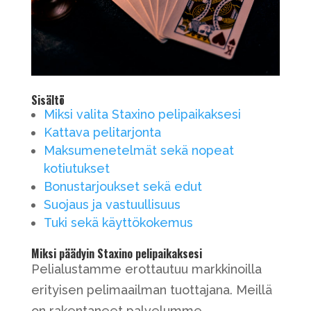
Sisältö
Miksi valita Staxino pelipaikaksesi
Kattava pelitarjonta
Maksumenetelmät sekä nopeat
kotiutukset
Bonustarjoukset sekä edut
Suojaus ja vastuullisuus
Tuki sekä käyttökokemus
Miksi päädyin Staxino pelipaikaksesi
Pelialustamme erottautuu markkinoilla
erityisen pelimaailman tuottajana. Meillä
on rakentaneet palvelumme