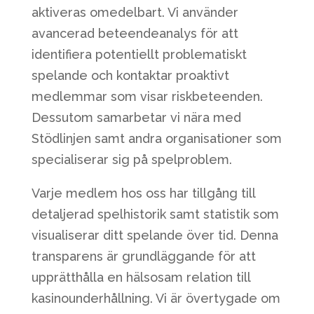
aktiveras omedelbart. Vi använder
avancerad beteendeanalys för att
identifiera potentiellt problematiskt
spelande och kontaktar proaktivt
medlemmar som visar riskbeteenden.
Dessutom samarbetar vi nära med
Stödlinjen samt andra organisationer som
specialiserar sig på spelproblem.
Varje medlem hos oss har tillgång till
detaljerad spelhistorik samt statistik som
visualiserar ditt spelande över tid. Denna
transparens är grundläggande för att
upprätthålla en hälsosam relation till
kasinounderhållning. Vi är övertygade om