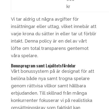
kr
Vi tar aldrig ut några avgifter för
insättningar eller uttag, vilket innebär att
varje krona du sätter in eller tar ut förblir
intakt. Denna policy är en del av vårt
löfte om total transparens gentemot
våra spelare.
Bonusprogram samt Lojalitetsfördelar
Vårt bonussystem på är designat för att
belöna både nya samt trogna spelare
genom rättvisa villkor samt hållbara
erbjudanden. Till skillnad från många
konkurrenter fokuserar vi på realistiska
omsättningskrav som faktiskt kan