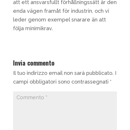
att ett ansvarsfullt förhållningssätt är den
enda vägen framåt för industrin, och vi
leder genom exempel snarare än att
följa minimikrav.
Invia commento
Il tuo indirizzo email non sarà pubblicato.
I
campi obbligatori sono contrassegnati
*