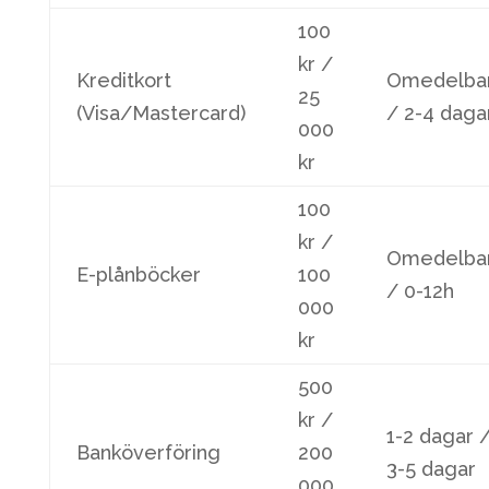
100
kr /
Kreditkort
Omedelba
25
(Visa/Mastercard)
/ 2-4 daga
000
kr
100
kr /
Omedelba
E-plånböcker
100
/ 0-12h
000
kr
500
kr /
1-2 dagar 
Banköverföring
200
3-5 dagar
000