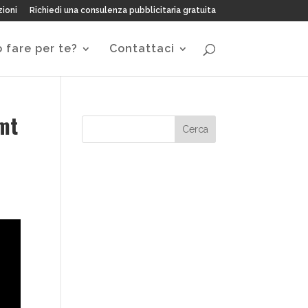
zioni
Richiedi una consulenza pubblicitaria gratuita
 fare per te?
Contattaci
amt