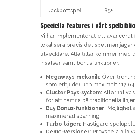
Jackpottspel
85+
Speciella features i vårt spelbibli
Vi har implementerat ett avancerat f
lokalisera precis det spel man jagar e
utvecklare. Alla titlar kommer med d
insatser samt bonusfunktioner.
Megaways-mekanik:
Över trehun
som erbjuder upp maximalt 117 649 
Cluster Pays-system:
Alternativa
för att hamna på traditionella linje
Buy Bonus-funktioner:
Möjlighet a
maximerad spänning
Turbo-lägen:
Hastigare spelupple
Demo-versioner:
Provspela alla v