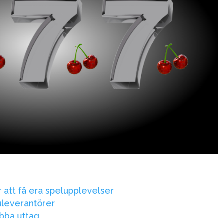
ör att få era spelupplevelser
uleverantörer
abba uttag