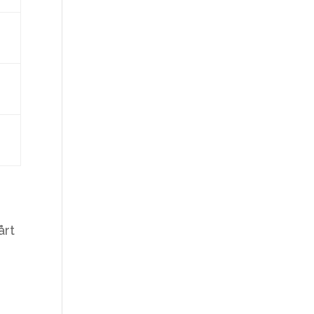
0
årt