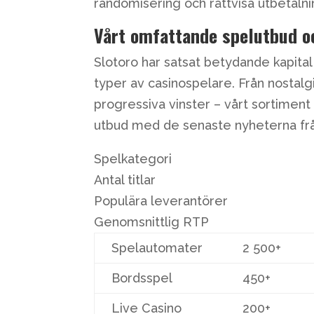
randomisering och rättvisa utbetalni
Vårt omfattande spelutbud o
Slotoro har satsat betydande kapita
typer av casinospelare. Från nostal
progressiva vinster – vårt sortiment
utbud med de senaste nyheterna från
Spelkategori
Antal titlar
Populära leverantörer
Genomsnittlig RTP
Spelautomater
2 500+
Bordsspel
450+
Live Casino
200+