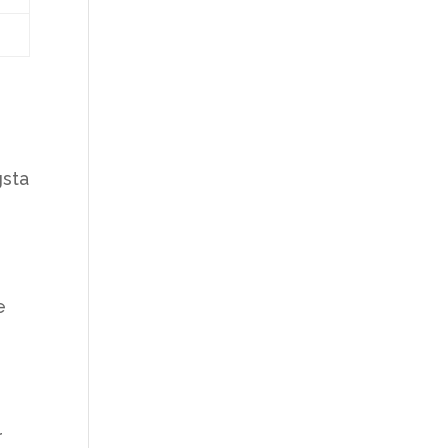
gsta
e
r