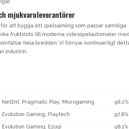
ngar.
ch mjukvaruleverantörer
l för att bygga ett spelsamling som passar samtliga
giska fruktslots till moderna videospelautomater me
 omfattar hela bredden. Vi förnyar kontinuerligt dett
 industrin.
NetEnt, Pragmatic Play, Microgaming
96.2%
Evolution Gaming, Playtech
97.8%
Evolution Gaming, Ezugi
98.1%