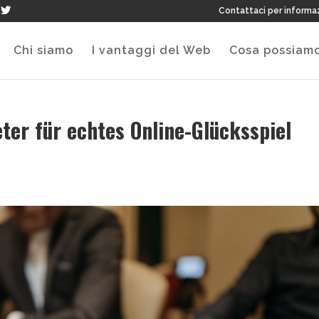
Contattaci per informa
Chi siamo
I vantaggi del Web
Cosa possiamo
ter für echtes Online-Glücksspiel