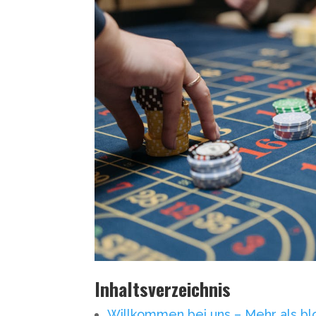
Inhaltsverzeichnis
Willkommen bei uns – Mehr als bl