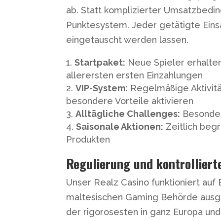
ab. Statt komplizierter Umsatzbeding
Punktesystem. Jeder getätigte Eins
eingetauscht werden lassen.
Startpaket:
Neue Spieler erhalten
allerersten ersten Einzahlungen
VIP-System:
Regelmäßige Aktivitä
besondere Vorteile aktivieren
Alltägliche Challenges:
Besonder
Saisonale Aktionen:
Zeitlich beg
Produkten
Regulierung und kontrolliert
Unser Realz Casino funktioniert auf 
maltesischen Gaming Behörde ausges
der rigorosesten in ganz Europa und