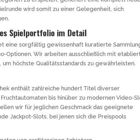
ielrunde wird somit zu einer Gelegenheit, sich
gen.
es Spielportfolio im Detail
et eine sorgfältig gewissenhaft kuratierte Sammlun
no-Optionen. Wir arbeiten ausschließlich mit etablier
, um höchste Qualitätsstandards zu gewährleisten.
hek enthält zahlreiche hundert Titel diverser
en Fruchtautomaten bis hinüber zu modernen Video-Sl
ellen wir für jeglichen Geschmack das geeignete
ende Jackpot-Slots, bei jenen sich die Preispools