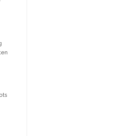
g
ten
ots