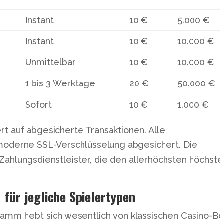
Instant
10 €
5.000 €
Instant
10 €
10.000 €
Unmittelbar
10 €
10.000 €
1 bis 3 Werktage
20 €
50.000 €
Sofort
10 €
1.000 €
t auf abgesicherte Transaktionen. Alle
oderne SSL-Verschlüsselung abgesichert. Die
Zahlungsdienstleister, die den allerhöchsten höchst
für jegliche Spielertypen
mm hebt sich wesentlich von klassischen Casino-B