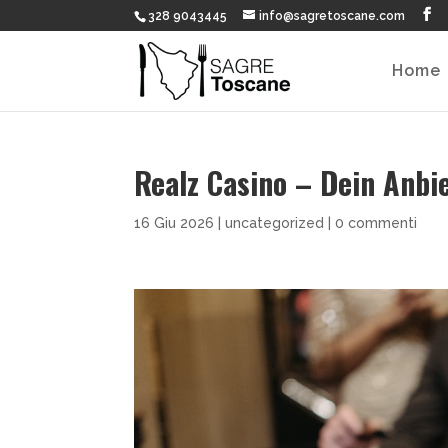
328 9043445
info@sagretoscane.com
Home
Realz Casino – Dein Anbie
16 Giu 2026
|
uncategorized
|
0 commenti