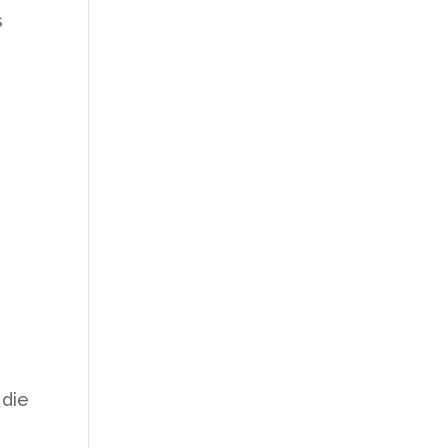
s
 die