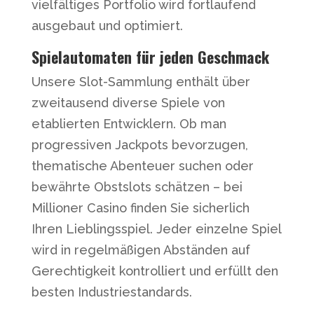
vielfältiges Portfolio wird fortlaufend
ausgebaut und optimiert.
Spielautomaten für jeden Geschmack
Unsere Slot-Sammlung enthält über
zweitausend diverse Spiele von
etablierten Entwicklern. Ob man
progressiven Jackpots bevorzugen,
thematische Abenteuer suchen oder
bewährte Obstslots schätzen – bei
Millioner Casino finden Sie sicherlich
Ihren Lieblingsspiel. Jeder einzelne Spiel
wird in regelmäßigen Abständen auf
Gerechtigkeit kontrolliert und erfüllt den
besten Industriestandards.