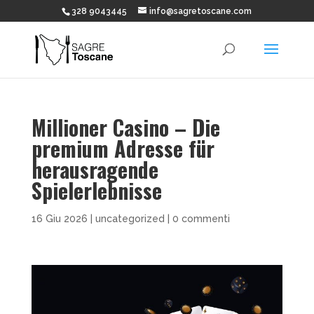
328 9043445
info@sagretoscane.com
Millioner Casino – Die
premium Adresse für
herausragende
Spielerlebnisse
16 Giu 2026
|
uncategorized
|
0 commenti