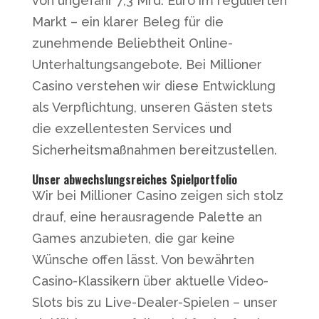
von ungefähr 7,3 Mrd. Euro im regulierten
Markt – ein klarer Beleg für die
zunehmende Beliebtheit Online-
Unterhaltungsangebote. Bei Millioner
Casino verstehen wir diese Entwicklung
als Verpflichtung, unseren Gästen stets
die exzellentesten Services und
Sicherheitsmaßnahmen bereitzustellen.
Unser abwechslungsreiches Spielportfolio
Wir bei Millioner Casino zeigen sich stolz
drauf, eine herausragende Palette an
Games anzubieten, die gar keine
Wünsche offen lässt. Von bewährten
Casino-Klassikern über aktuelle Video-
Slots bis zu Live-Dealer-Spielen – unser