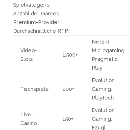
Spielkategorie
Anzahl der Games
Premium-Provider
Durchschnittliche RTP
NetEnt,
Video-
Microgaming,
1.500+
Slots
Pragmatic
Play
Evolution
Tischspiele
200+
Gaming,
Playtech
Evolution
Live-
150+
Gaming,
Casino
Ezugi