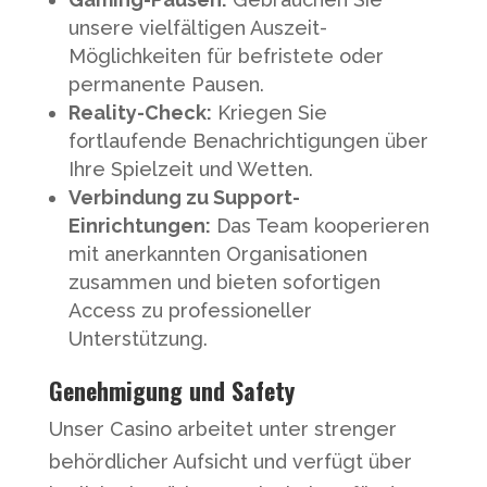
unsere vielfältigen Auszeit-
Möglichkeiten für befristete oder
permanente Pausen.
Reality-Check:
Kriegen Sie
fortlaufende Benachrichtigungen über
Ihre Spielzeit und Wetten.
Verbindung zu Support-
Einrichtungen:
Das Team kooperieren
mit anerkannten Organisationen
zusammen und bieten sofortigen
Access zu professioneller
Unterstützung.
Genehmigung und Safety
Unser Casino arbeitet unter strenger
behördlicher Aufsicht und verfügt über