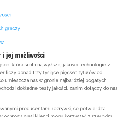
wości
ch graczy
ów
i jej możliwości
ce, która scala najwyższej jakości technologie z
er liczy ponad trzy tysiące pięćset tytułów od
o umieszcza nas w gronie najbardziej bogatych
echodzi dokładne testy jakości, zanim dołączy do na
owanymi producentami rozrywki, co potwierdza
y ochrony. Nasi klienci mogą korzystać z szerokim