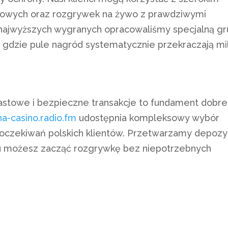
łowych oraz rozgrywek na żywo z prawdziwymi
 najwyższych wygranych opracowaliśmy specjalną g
 gdzie pule nagród systematycznie przekraczają mi
astowe i bezpieczne transakcje to fundament dobr
na-casino.radio.fm
udostępnia kompleksowy wybór
oczekiwań polskich klientów. Przetwarzamy depozy
 możesz zacząć rozgrywkę bez niepotrzebnych