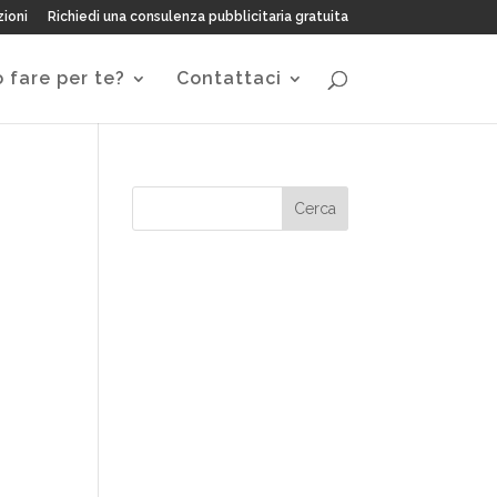
zioni
Richiedi una consulenza pubblicitaria gratuita
 fare per te?
Contattaci