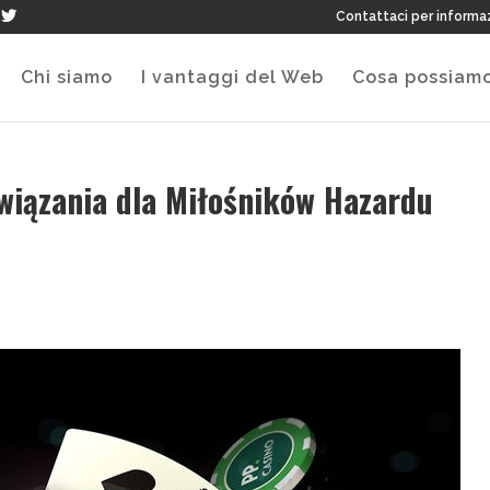
Contattaci per informa
Chi siamo
I vantaggi del Web
Cosa possiamo
wiązania dla Miłośników Hazardu