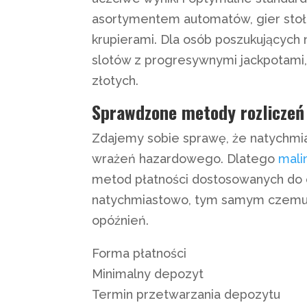
asortymentem automatów, gier sto
krupierami. Dla osób poszukujących
slotów z progresywnymi jackpotami,
złotych.
Sprawdzone metody rozliczeń
Zdajemy sobie sprawę, że natychmi
wrażeń hazardowego. Dlatego
mali
metod płatności dostosowanych do 
natychmiastowo, tym samym czemu
opóźnień.
Forma płatności
Minimalny depozyt
Termin przetwarzania depozytu