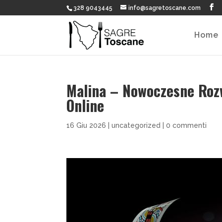
328 9043445
info@sagretoscane.com
Home
Malina – Nowoczesne Roz
Online
16 Giu 2026
|
uncategorized
|
0 commenti