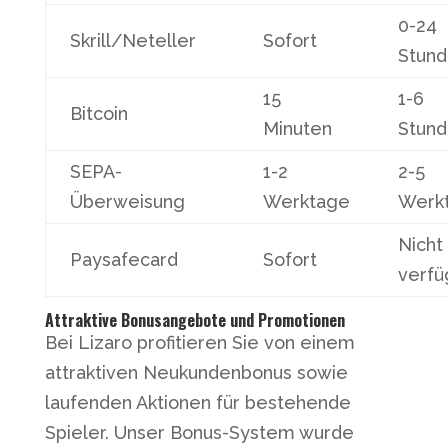
0-24
Skrill/Neteller
Sofort
Stun
15
1-6
Bitcoin
Minuten
Stun
SEPA-
1-2
2-5
Überweisung
Werktage
Werk
Nicht
Paysafecard
Sofort
verfü
Attraktive Bonusangebote und Promotionen
Bei Lizaro profitieren Sie von einem
attraktiven Neukundenbonus sowie
laufenden Aktionen für bestehende
Spieler. Unser Bonus-System wurde