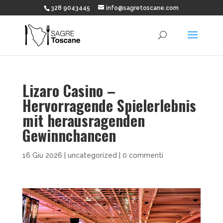
328 9043445
info@sagretoscane.com
Lizaro Casino –
Hervorragende Spielerlebnis
mit herausragenden
Gewinnchancen
16 Giu 2026
|
uncategorized
|
0 commenti