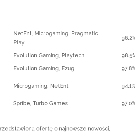
NetEnt, Microgaming, Pragmatic
96.2
Play
Evolution Gaming, Playtech
98.5
Evolution Gaming, Ezugi
97.8
Microgaming, NetEnt
94.1
Spribe, Turbo Games
97.0
rzedstawioną ofertę o najnowsze nowości,