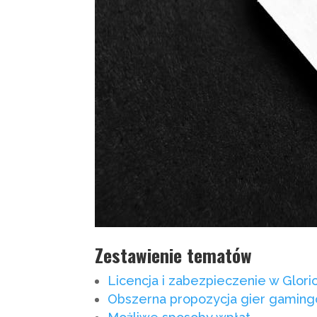
Zestawienie tematów
Licencja i zabezpieczenie w Glori
Obszerna propozycja gier gamin