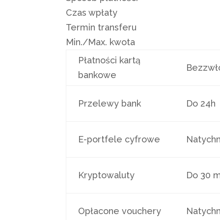
Czas wpłaty
Termin transferu
Min./Max. kwota
Płatności kartą
Bezzwł
bankowe
Przelewy bank
Do 24h
E-portfele cyfrowe
Natych
Kryptowaluty
Do 30 m
Opłacone vouchery
Natych