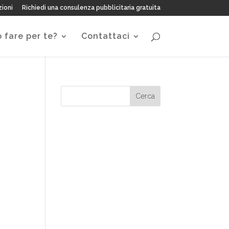
zioni
Richiedi una consulenza pubblicitaria gratuita
 fare per te?
Contattaci