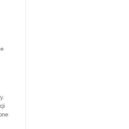
je
y,
ji
ione