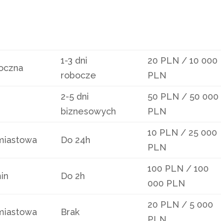
1-3 dni
20 PLN / 10 000
oczna
robocze
PLN
2-5 dni
50 PLN / 50 000
biznesowych
PLN
10 PLN / 25 000
miastowa
Do 24h
PLN
100 PLN / 100
in
Do 2h
000 PLN
20 PLN / 5 000
miastowa
Brak
PLN