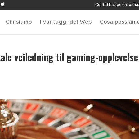
Contattaci per informa
Chi siamo
I vantaggi del Web
Cosa possiamo
ale veiledning til gaming-opplevelse