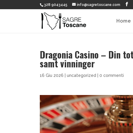
328 9043445
info@sagretoscane.com
Home
Dragonia Casino – Din tot
samt vinninger
16 Giu 2026
|
uncategorized
|
0 commenti