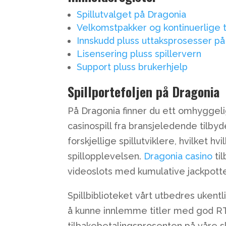
Spillutvalget på Dragonia
Velkomstpakker og kontinuerlige t
Innskudd pluss uttaksprosesser på
Lisensering pluss spillervern
Support pluss brukerhjelp
Spillportefoljen på Dragonia
På Dragonia finner du ett omhyggelig
casinospill fra bransjeledende tilby
forskjellige spillutviklere, hvilket 
spillopplevelsen.
Dragonia casino
til
videoslots med kumulative jackpotte
Spillbiblioteket vårt utbedres ukent
å kunne innlemme titler med god RTP 
tilbakebetalingsprosenten på våre s