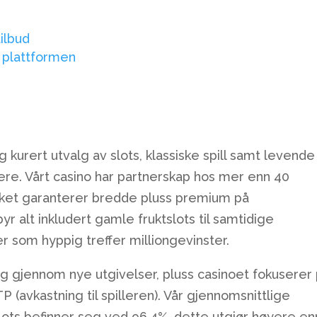
ilbud
 plattformen
 kurert utvalg av slots, klassiske spill samt levende
dere. Vårt casino har partnerskap hos mer enn 40
hvilket garanterer bredde pluss premium på
byr alt inkludert gamle fruktslots til samtidige
r som hyppig treffer milliongevinster.
lig gjennom nye utgivelser, pluss casinoet fokuserer
(avkastning til spilleren). Vår gjennomsnittlige
lots befinner seg ved 96,4%, dette utgjør høyere en