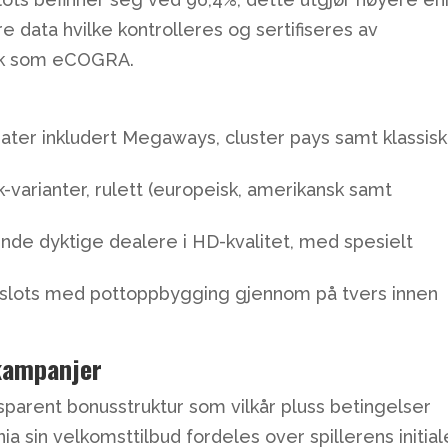
e data hvilke kontrolleres og sertifiseres av
lik som eCOGRA.
ter inkludert Megaways, cluster pays samt klassis
k-varianter, rulett (europeisk, amerikansk samt
ende dyktige dealere i HD-kvalitet, med spesielt
slots med pottoppbygging gjennom på tvers innen
kampanjer
parent bonusstruktur som vilkår pluss betingelser
ia sin velkomsttilbud fordeles over spillerens initial