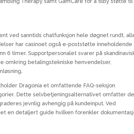
mbling Therapy samt GamCare for å tilby støtte til
nt ved sanntids chatfunksjon hele døgnet rundt, all
delser har casinoet også e-poststøtte inneholdende
n 6 timer. Supportpersonalet svarer på skandinavisk
e omkring betalingstekniske henvendelser,
mløsning.
rettholder Dragonia et omfattende FAQ-seksjon
orier. Dette selvbetjeningsalternativet omfatter d
raderes jevnlig avhengig på kundeinput. Ved
idet en detaljert guide hvilken forenkler dokumentas