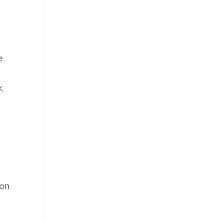
e
,
e
jon