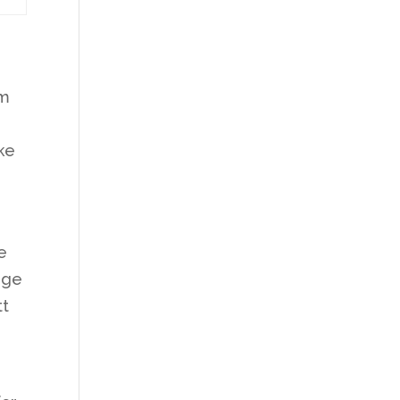
om
kke
e
ige
tt