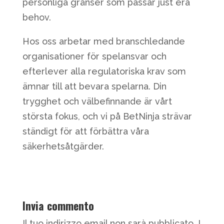
personliga gränser som passar just era
behov.
Hos oss arbetar med branschledande
organisationer för spelansvar och
efterlever alla regulatoriska krav som
ämnar till att bevara spelarna. Din
trygghet och välbefinnande är vårt
största fokus, och vi på BetNinja strävar
ständigt för att förbättra våra
säkerhetsåtgärder.
Invia commento
Il tuo indirizzo email non sarà pubblicato.
I