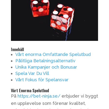
Innehåll
Vårt enorma Omfattande Spelutbud
Pålitliga Betalningsalternativ
Unika Kampanjer och Bonusar
Spela Var Du Vill
Vårt Fokus för Spelansvar
Vårt Enorma Spelutbud
På
https://bet-ninja.se/
erbjuder vi byggt
en upplevelse som förenar kvalitet,