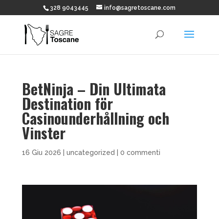
328 9043445
info@sagretoscane.com
BetNinja – Din Ultimata
Destination för
Casinounderhållning och
Vinster
16 Giu 2026
|
uncategorized
|
0 commenti