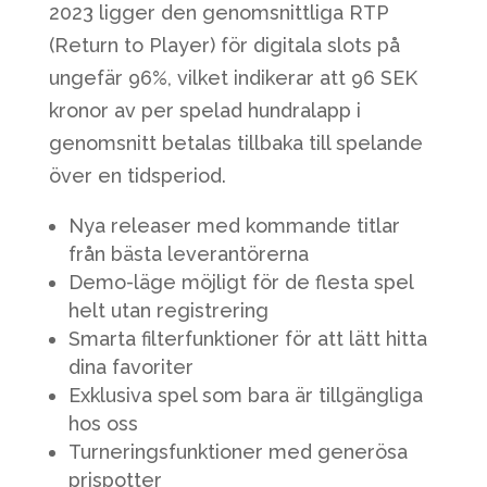
2023 ligger den genomsnittliga RTP
(Return to Player) för digitala slots på
ungefär 96%, vilket indikerar att 96 SEK
kronor av per spelad hundralapp i
genomsnitt betalas tillbaka till spelande
över en tidsperiod.
Nya releaser med kommande titlar
från bästa leverantörerna
Demo-läge möjligt för de flesta spel
helt utan registrering
Smarta filterfunktioner för att lätt hitta
dina favoriter
Exklusiva spel som bara är tillgängliga
hos oss
Turneringsfunktioner med generösa
prispotter