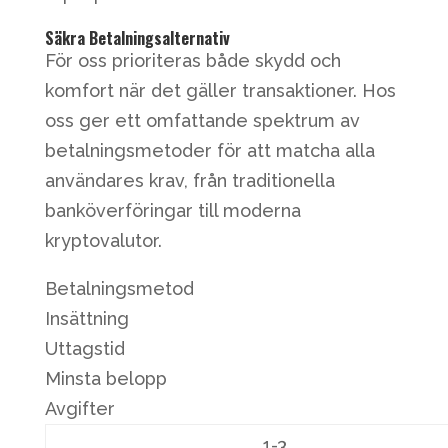
Säkra Betalningsalternativ
För oss prioriteras både skydd och
komfort när det gäller transaktioner. Hos
oss ger ett omfattande spektrum av
betalningsmetoder för att matcha alla
användares krav, från traditionella
banköverföringar till moderna
kryptovalutor.
Betalningsmetod
Insättning
Uttagstid
Minsta belopp
Avgifter
1-3