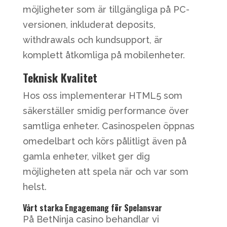
möjligheter som är tillgängliga på PC-
versionen, inkluderat deposits,
withdrawals och kundsupport, är
komplett åtkomliga på mobilenheter.
Teknisk Kvalitet
Hos oss implementerar HTML5 som
säkerställer smidig performance över
samtliga enheter. Casinospelen öppnas
omedelbart och körs pålitligt även på
gamla enheter, vilket ger dig
möjligheten att spela när och var som
helst.
Vårt starka Engagemang för Spelansvar
På BetNinja casino behandlar vi