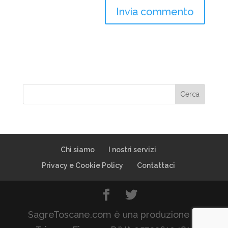
Chi siamo
I nostri servizi
Privacy e Cookie Policy
Contattaci
SagreToscane.com è una produzione di