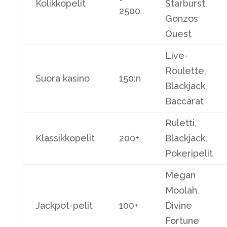
Kolikkopelit
Starburst,
2500
Gonzos
Quest
Live-
Roulette,
Suora kasino
150:n
Blackjack,
Baccarat
Ruletti,
Klassikkopelit
200+
Blackjack,
Pokeripelit
Megan
Moolah,
Jackpot-pelit
100+
Divine
Fortune