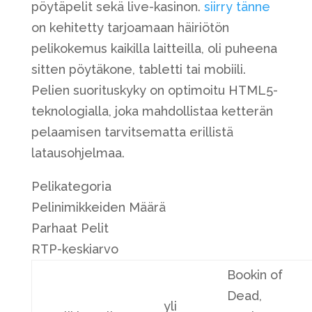
pöytäpelit sekä live-kasinon.
siirry tänne
on kehitetty tarjoamaan häiriötön
pelikokemus kaikilla laitteilla, oli puheena
sitten pöytäkone, tabletti tai mobiili.
Pelien suorituskyky on optimoitu HTML5-
teknologialla, joka mahdollistaa ketterän
pelaamisen tarvitsematta erillistä
latausohjelmaa.
Pelikategoria
Pelinimikkeiden Määrä
Parhaat Pelit
RTP-keskiarvo
Bookin of
Dead,
yli