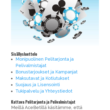
Sisällysluettelo
Monipuolinen Pelitarjonta ja
Pelivalmistajat
Bonustarjoukset ja Kampanjat
Maksutavat ja Kotiutukset
Suojaus ja Lisensointi
Tukipalvelu ja Yhteystiedot
Kattava Pelitarjonta ja Pelivalmistajat
Meillä AceBetillä käsitämme, että