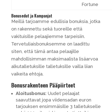
Fortune
Bonusedut ja Kampanjat
Meillä tarjoamme edullisia bonuksia, jotka
on rakennettu sekä tuoreille että
vakituisille pelaajiemme tarpeisiin.
Tervetuliaisbonuksemme on laadittu
siten, että tämä antaa pelaajille
mahdollisimman maksimaalista lisäarvoa
alkutalletuksille talletuksille vailla liian
vaikeita ehtoja.
Bonusrakenteen Pääpiirteet
Aloitusbonus:
Uudet pelaajat
saavuttavat jopa viidensadan euron
tarjouksen ensimmäisille 3 talletukselle