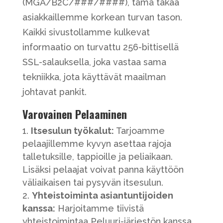
(MGA/B2C/###/####), tämä takaa
asiakkaillemme korkean turvan tason.
Kaikki sivustollamme kulkevat
informaatio on turvattu 256-bittisellä
SSL-salauksella, joka vastaa sama
tekniikka, jota käyttävät maailman
johtavat pankit.
Varovainen Pelaaminen
Itsesulun työkalut:
Tarjoamme
pelaajillemme kyvyn asettaa rajoja
talletuksille, tappioille ja peliaikaan.
Lisäksi pelaajat voivat panna käyttöön
väliaikaisen tai pysyvän itsesulun.
Yhteistoiminta asiantuntijoiden
kanssa:
Harjoitamme tiivistä
yhteistoimintaa Peluuri-järjestön kanssa,