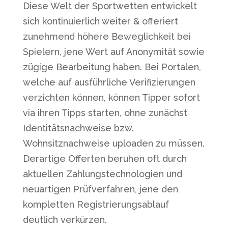
Diese Welt der Sportwetten entwickelt
sich kontinuierlich weiter & offeriert
zunehmend höhere Beweglichkeit bei
Spielern, jene Wert auf Anonymität sowie
zügige Bearbeitung haben. Bei Portalen,
welche auf ausführliche Verifizierungen
verzichten können, können Tipper sofort
via ihren Tipps starten, ohne zunächst
Identitätsnachweise bzw.
Wohnsitznachweise uploaden zu müssen.
Derartige Offerten beruhen oft durch
aktuellen Zahlungstechnologien und
neuartigen Prüfverfahren, jene den
kompletten Registrierungsablauf
deutlich verkürzen.