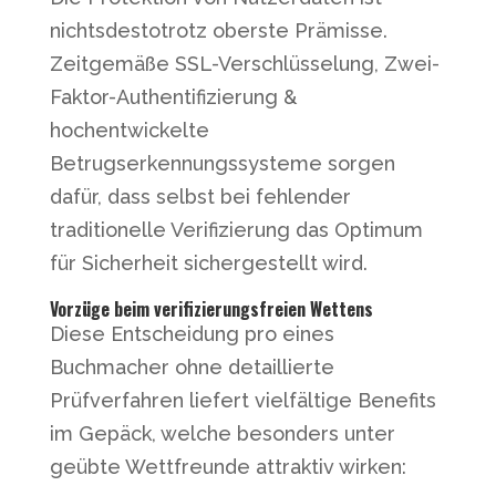
nichtsdestotrotz oberste Prämisse.
Zeitgemäße SSL-Verschlüsselung, Zwei-
Faktor-Authentifizierung &
hochentwickelte
Betrugserkennungssysteme sorgen
dafür, dass selbst bei fehlender
traditionelle Verifizierung das Optimum
für Sicherheit sichergestellt wird.
Vorzüge beim verifizierungsfreien Wettens
Diese Entscheidung pro eines
Buchmacher ohne detaillierte
Prüfverfahren liefert vielfältige Benefits
im Gepäck, welche besonders unter
geübte Wettfreunde attraktiv wirken: