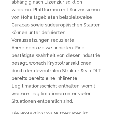
abhängig nach Lizenzjurisdiktion
variieren. Plattformen mit Konzessionen
von Hoheitsgebieten beispielsweise
Curacao sowie südeuropäischen Staaten
können unter definierten
Voraussetzungen reduzierte
Anmeldeprozesse anbieten. Eine
bestätigte Wahrheit von dieser Industrie
besagt, wonach Kryptotransaktionen
durch der dezentralen Struktur & via DLT
bereits bereits eine inhärente
Legitimationsschicht enthalten, womit
weitere Legitimationen unter vielen
Situationen entbehrlich sind.
Die Protektion von Nutzerdaten ist