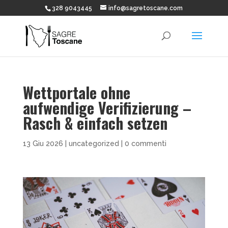
328 9043445
info@sagretoscane.com
Wettportale ohne
aufwendige Verifizierung –
Rasch & einfach setzen
13 Giu 2026
|
uncategorized
|
0 commenti