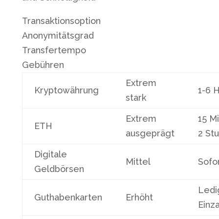
Transaktionsoption
Anonymitätsgrad
Transfertempo
Gebühren
Extrem
Kryptowährung
1-6 
stark
Extrem
15 M
ETH
ausgeprägt
2 St
Digitale
Mittel
Sofor
Geldbörsen
Ledi
Guthabenkarten
Erhöht
Einz