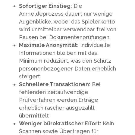
Sofortiger Einstieg:
Die
Anmeldeprozess dauert nur wenige
Augenblicke, wobei das Spielerkonto
wird unmittelbar verwendbar frei von
Pausen bei Dokumentenprüfungen
Maximale Anonymität:
Individuelle
Informationen bleiben mit das
Minimum reduziert, was den Schutz
personenbezogener Daten erheblich
steigert
Schnellere Transaktionen:
Bei
fehlenden zeitaufwendige
Prüfverfahren werden Erträge
erheblich rascher ausgezahlt
übermittelt
Weniger bürokratischer Effort:
Kein
Scannen sowie Übertragen für