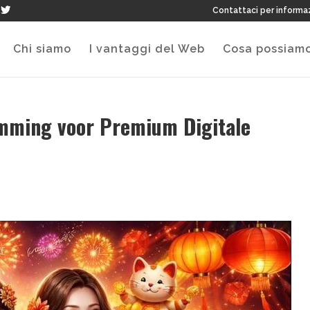
Contattaci per informa
Chi siamo
I vantaggi del Web
Cosa possiamo
mming voor Premium Digitale