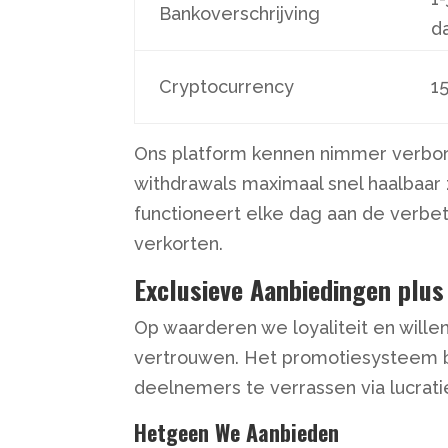
Bankoverschrijving
d
Cryptocurrency
1
Ons platform kennen nimmer verborg
withdrawals maximaal snel haalbaar 
functioneert elke dag aan de verbe
verkorten.
Exclusieve Aanbiedingen plu
Op waarderen we loyaliteit en will
vertrouwen. Het promotiesysteem bl
deelnemers te verrassen via lucrat
Hetgeen We Aanbieden