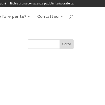
zioni
Richiedi una consulenza pubblicitaria gratuita
 fare per te?
Contattaci