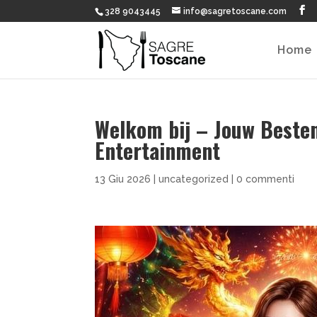
328 9043445
info@sagretoscane.com
Home
Welkom bij – Jouw Beste
Entertainment
13 Giu 2026
|
uncategorized
|
0 commenti