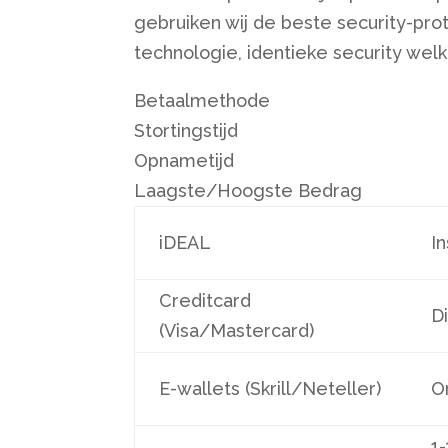
gebruiken wij de beste security-prot
technologie, identieke security welk
Betaalmethode
Stortingstijd
Opnametijd
Laagste/Hoogste Bedrag
iDEAL
In
Creditcard
D
(Visa/Mastercard)
E-wallets (Skrill/Neteller)
O
1