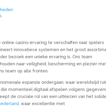
kheden
s
 online casino-ervaring te verschaffen naar spelers
ineert innovatieve systemen en het groot assortim
ieder bezoek een unieke ervaring is. Ons team
 houden naar veiligheid, bescherming en plezier me
ns team op alle fronten.
fenomenale expansie ondergaan, waar wereldwijd ru
en die momenteel digitaal afspelen volgens gegeven
ept de cruciale rol van een uitkiezen van het solid
 nederland
, waar excellentie met