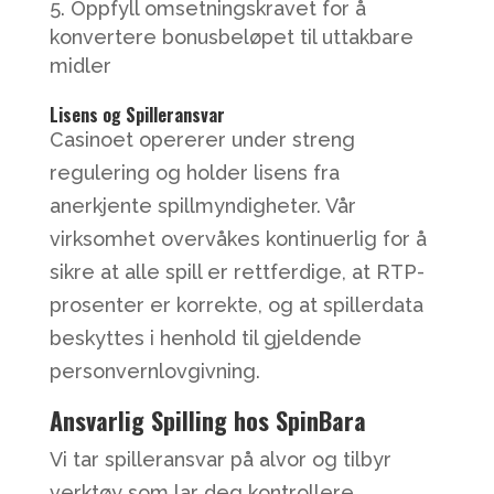
Oppfyll omsetningskravet for å
konvertere bonusbeløpet til uttakbare
midler
Lisens og Spilleransvar
Casinoet opererer under streng
regulering og holder lisens fra
anerkjente spillmyndigheter. Vår
virksomhet overvåkes kontinuerlig for å
sikre at alle spill er rettferdige, at RTP-
prosenter er korrekte, og at spillerdata
beskyttes i henhold til gjeldende
personvernlovgivning.
Ansvarlig Spilling hos SpinBara
Vi tar spilleransvar på alvor og tilbyr
verktøy som lar deg kontrollere