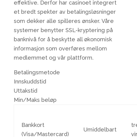
effektive. Derfor har casinoet integrert
et bredt spekter av betalingsløsninger
som dekker alle spilleres ønsker. Våre
systemer benytter SSL-kryptering på
banknivå for å beskytte all økonomisk
informasjon som overføres mellom
medlemmet og vår plattform.
Betalingsmetode
Innskuddstid
Uttakstid
Min/Maks beløp
Bankkort
tr
Umiddelbart
(Visa/Mastercard)
vi