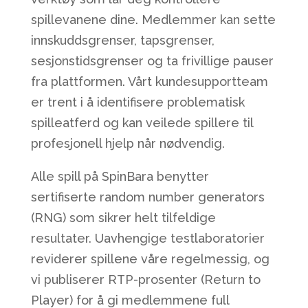
spillevanene dine. Medlemmer kan sette
innskuddsgrenser, tapsgrenser,
sesjonstidsgrenser og ta frivillige pauser
fra plattformen. Vårt kundesupportteam
er trent i å identifisere problematisk
spilleatferd og kan veilede spillere til
profesjonell hjelp når nødvendig.
Alle spill på SpinBara benytter
sertifiserte random number generators
(RNG) som sikrer helt tilfeldige
resultater. Uavhengige testlaboratorier
reviderer spillene våre regelmessig, og
vi publiserer RTP-prosenter (Return to
Player) for å gi medlemmene full