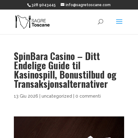
328 9043445
info@sagretoscane.com
SpinBara Casino – Ditt
Endelige Guide til
Kasinospill, Bonustilbud og
Transaksjonsalternativer
13 Giu 2026
|
uncategorized
|
0 commenti