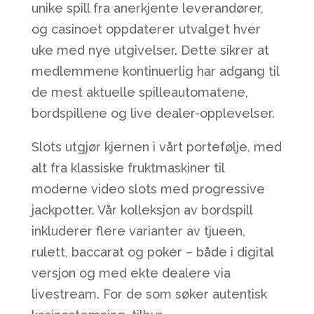
unike spill fra anerkjente leverandører,
og casinoet oppdaterer utvalget hver
uke med nye utgivelser. Dette sikrer at
medlemmene kontinuerlig har adgang til
de mest aktuelle spilleautomatene,
bordspillene og live dealer-opplevelser.
Slots utgjør kjernen i vårt portefølje, med
alt fra klassiske fruktmaskiner til
moderne video slots med progressive
jackpotter. Vår kolleksjon av bordspill
inkluderer flere varianter av tjueen,
rulett, baccarat og poker – både i digital
versjon og med ekte dealere via
livestream. For de som søker autentisk