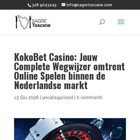
328 9043445
info@sagretoscane.com
KokoBet Casino: Jouw
Complete Wegwijzer omtrent
Online Spelen binnen de
Nederlandse markt
13 Giu 2026
|
uncategorized
|
0 commenti