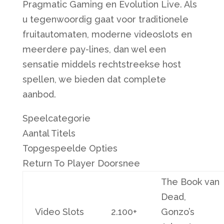
Pragmatic Gaming en Evolution Live. Als
u tegenwoordig gaat voor traditionele
fruitautomaten, moderne videoslots en
meerdere pay-lines, dan wel een
sensatie middels rechtstreekse host
spellen, we bieden dat complete
aanbod.
Speelcategorie
Aantal Titels
Topgespeelde Opties
Return To Player Doorsnee
The Book van
Dead,
Video Slots
2.100+
Gonzo’s