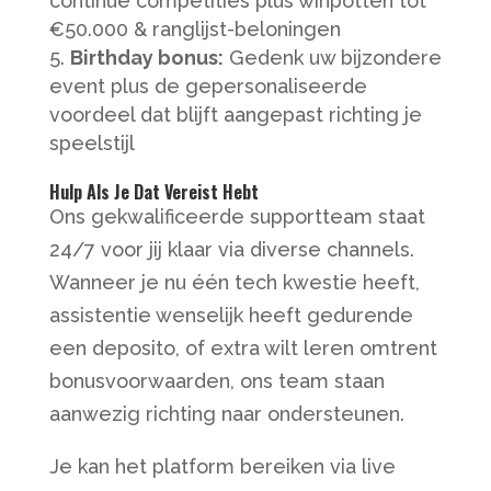
continue competities plus winpotten tot
€50.000 & ranglijst-beloningen
Birthday bonus:
Gedenk uw bijzondere
event plus de gepersonaliseerde
voordeel dat blijft aangepast richting je
speelstijl
Hulp Als Je Dat Vereist Hebt
Ons gekwalificeerde supportteam staat
24/7 voor jij klaar via diverse channels.
Wanneer je nu één tech kwestie heeft,
assistentie wenselijk heeft gedurende
een deposito, of extra wilt leren omtrent
bonusvoorwaarden, ons team staan
aanwezig richting naar ondersteunen.
Je kan het platform bereiken via live