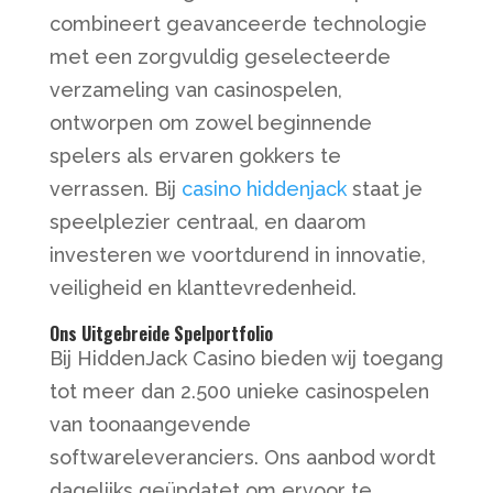
combineert geavanceerde technologie
met een zorgvuldig geselecteerde
verzameling van casinospelen,
ontworpen om zowel beginnende
spelers als ervaren gokkers te
verrassen. Bij
casino hiddenjack
staat je
speelplezier centraal, en daarom
investeren we voortdurend in innovatie,
veiligheid en klanttevredenheid.
Ons Uitgebreide Spelportfolio
Bij HiddenJack Casino bieden wij toegang
tot meer dan 2.500 unieke casinospelen
van toonaangevende
softwareleveranciers. Ons aanbod wordt
dagelijks geüpdatet om ervoor te