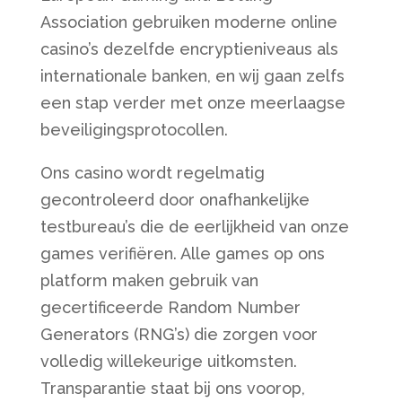
Association gebruiken moderne online
casino’s dezelfde encryptieniveaus als
internationale banken, en wij gaan zelfs
een stap verder met onze meerlaagse
beveiligingsprotocollen.
Ons casino wordt regelmatig
gecontroleerd door onafhankelijke
testbureau’s die de eerlijkheid van onze
games verifiëren. Alle games op ons
platform maken gebruik van
gecertificeerde Random Number
Generators (RNG’s) die zorgen voor
volledig willekeurige uitkomsten.
Transparantie staat bij ons voorop,