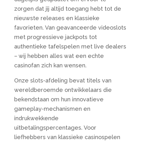
zorgen dat jij altijd toegang hebt tot de
nieuwste releases en klassieke
favorieten. Van geavanceerde videoslots
met progressieve jackpots tot
authentieke tafelspelen met live dealers
– wij hebben alles wat een echte
casinofan zich kan wensen.
Onze slots-afdeling bevat titels van
wereldberoemde ontwikkelaars die
bekendstaan om hun innovatieve
gameplay-mechanismen en
indrukwekkende
uitbetalingspercentages. Voor
liefhebbers van klassieke casinospelen