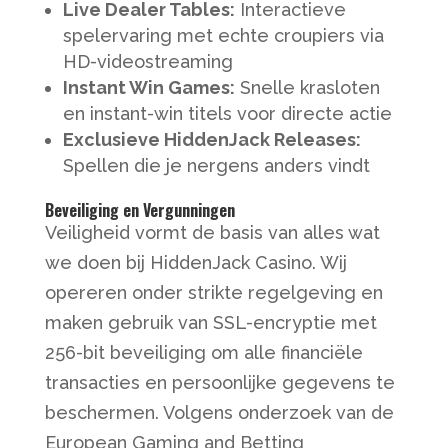
Live Dealer Tables:
Interactieve
spelervaring met echte croupiers via
HD-videostreaming
Instant Win Games:
Snelle krasloten
en instant-win titels voor directe actie
Exclusieve HiddenJack Releases:
Spellen die je nergens anders vindt
Beveiliging en Vergunningen
Veiligheid vormt de basis van alles wat
we doen bij HiddenJack Casino. Wij
opereren onder strikte regelgeving en
maken gebruik van SSL-encryptie met
256-bit beveiliging om alle financiële
transacties en persoonlijke gegevens te
beschermen. Volgens onderzoek van de
European Gaming and Betting