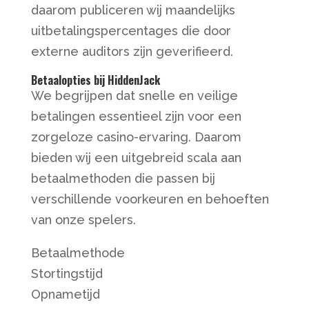
daarom publiceren wij maandelijks
uitbetalingspercentages die door
externe auditors zijn geverifieerd.
Betaalopties bij HiddenJack
We begrijpen dat snelle en veilige
betalingen essentieel zijn voor een
zorgeloze casino-ervaring. Daarom
bieden wij een uitgebreid scala aan
betaalmethoden die passen bij
verschillende voorkeuren en behoeften
van onze spelers.
Betaalmethode
Stortingstijd
Opnametijd