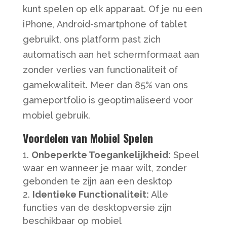
kunt spelen op elk apparaat. Of je nu een
iPhone, Android-smartphone of tablet
gebruikt, ons platform past zich
automatisch aan het schermformaat aan
zonder verlies van functionaliteit of
gamekwaliteit. Meer dan 85% van ons
gameportfolio is geoptimaliseerd voor
mobiel gebruik.
Voordelen van Mobiel Spelen
Onbeperkte Toegankelijkheid:
Speel
waar en wanneer je maar wilt, zonder
gebonden te zijn aan een desktop
Identieke Functionaliteit:
Alle
functies van de desktopversie zijn
beschikbaar op mobiel