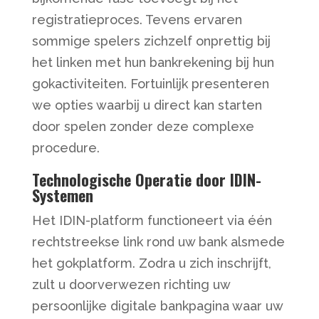
registratieproces. Tevens ervaren
sommige spelers zichzelf onprettig bij
het linken met hun bankrekening bij hun
gokactiviteiten. Fortuinlijk presenteren
we opties waarbij u direct kan starten
door spelen zonder deze complexe
procedure.
Technologische Operatie door IDIN-
Systemen
Het IDIN-platform functioneert via één
rechtstreekse link rond uw bank alsmede
het gokplatform. Zodra u zich inschrijft,
zult u doorverwezen richting uw
persoonlijke digitale bankpagina waar uw