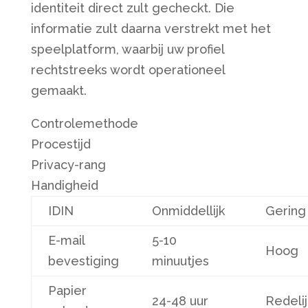
identiteit direct zult gecheckt. Die
informatie zult daarna verstrekt met het
speelplatform, waarbij uw profiel
rechtstreeks wordt operationeel
gemaakt.
Controlemethode
Procestijd
Privacy-rang
Handigheid
IDIN
Onmiddellijk
Gering
E-mail
5-10
Hoog
bevestiging
minuutjes
Papier
24-48 uur
Redelij