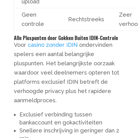
upload
Geen
Zeer
Rechtstreeks
controle
verho
Alle Pluspunten door Gokken Buiten IDIN-Controle
Voor
casino zonder IDIN
ondervinden
spelers een aantal belangrijke
pluspunten. Het belangrijkste oorzaak
waardoor veel deelnemers opteren tot
platforms exclusief IDIN betreft de
verhoogde privacy plus het rapidere
aanmeldproces.
Exclusief verbinding tussen
bankaccount en gokactiviteiten
Snellere inschrijving in geringer dan 2