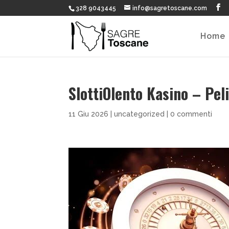
328 9043445
info@sagretoscane.com
Home
SlottiOlento Kasino – Pel
11 Giu 2026
|
uncategorized
|
0 commenti