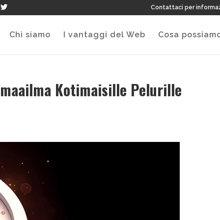
Contattaci per informa
Chi siamo
I vantaggi del Web
Cosa possiamo
imaailma Kotimaisille Pelurille