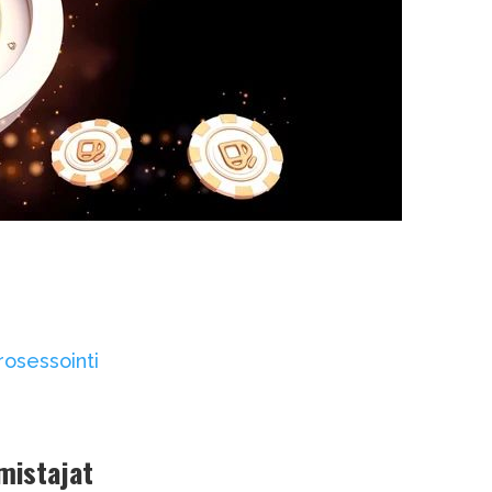
rosessointi
mistajat