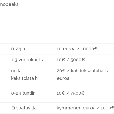
nopeaksi.
0-24 h
10 euroa / 10000€
1-3 vuorokautta
10€ / 5000€
nolla-
20€ / kahdeksantuhatta
kaksitoista h
euroa
0-24 tuntiin
10€ / 7500€
Ei saatavilla
kymmenen euroa / 1000