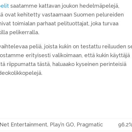
elit
saatamme kattavan joukon hedelmäpelejä,
itkä ovat kehitetty vastaamaan Suomen pelureiden
at toimialan parhaat pelituottajat, joka turvaa
la pelikerralla.
ihtelevaa peliä, joista kukin on testattu reiluuden 
tamme erityisesti valikoimaan, että kukin käyttäjä
ttä riippumatta tästä, haluaako kyseinen perinteisiä
deokolikkopelejä.
Net Entertainment, Play’n GO, Pragmatic
96.2