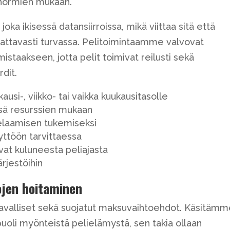
 normien mukaan.
a ikisessä datansiirroissa, mikä viittaa sitä että
a kattavasti turvassa. Pelitoimintaamme valvovat
istaakseen, jotta pelit toimivat reilusti sekä
rdit.
usi-, viikko- tai vaikka kuukausitasolle
nsä resurssien mukaan
pelaamisen tukemiseksi
yttöön tarvittaessa
avat kuluneesta peliajasta
rjestöihin
jen hoitaminen
tavalliset sekä suojatut maksuvaihtoehdot. Käsitämm
puoli myönteistä pelielämystä, sen takia ollaan