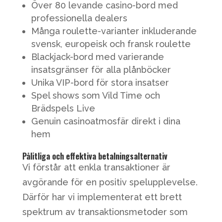
Över 80 levande casino-bord med
professionella dealers
Många roulette-varianter inkluderande
svensk, europeisk och fransk roulette
Blackjack-bord med varierande
insatsgränser för alla plånböcker
Unika VIP-bord för stora insatser
Spel shows som Vild Time och
Brädspels Live
Genuin casinoatmosfär direkt i dina
hem
Pålitliga och effektiva betalningsalternativ
Vi förstår att enkla transaktioner är
avgörande för en positiv spelupplevelse.
Därför har vi implementerat ett brett
spektrum av transaktionsmetoder som