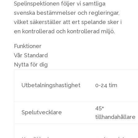
Spelinspektionen följer vi samtliga
svenska bestämmelser och regleringar,
vilket säkerställer att ert spelande sker i
en kontrollerad och kontrollerad miljö.
Funktioner
Vår Standard
Nytta för dig
Utbetalningshastighet
0-24 tim
45+
Spelutvecklare
tillhandahållare