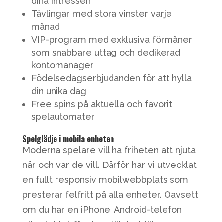
dina intressen
Tävlingar med stora vinster varje
månad
VIP-program med exklusiva förmåner
som snabbare uttag och dedikerad
kontomanager
Födelsedagserbjudanden för att hylla
din unika dag
Free spins på aktuella och favorit
spelautomater
Spelglädje i mobila enheten
Moderna spelare vill ha friheten att njuta
när och var de vill. Därför har vi utvecklat
en fullt responsiv mobilwebbplats som
presterar felfritt på alla enheter. Oavsett
om du har en iPhone, Android-telefon