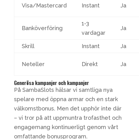
Visa/Mastercard
Instant
Ja
1-3
Banköverföring
Ja
vardagar
Skrill
Instant
Ja
Neteller
Direkt
Ja
Generösa kampanjer och kampanjer
På SambaSlots hälsar vi samtliga nya
spelare med öppna armar och en stark
välkomstbonus. Men det upphör inte där
– vi tror på att uppmuntra trofasthet och
engagemang kontinuerligt genom vårt
omfattande bonusprogram.