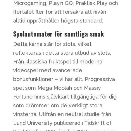
Microgaming, Play’n GO, Praktisk Play och
flertalet fler för att försäkra att nivån
alltid upprätthåller högsta standard.
Spelautomater för samtliga smak
Detta kärna slår för slots, vilket
reflekteras i detta stora utbud av slots.
Från klassiska fruktspel till moderna
videospel med avancerade
bonusfunktioner – vi har allt. Progressiva
spel som Mega Moolah och Massiv
Fortune finns självklart tillgängliga för dig
som drömmer om de verkligt stora
vinsterna. Utifrån en neutral studie från
Lund University publicerad i Tidskrift of