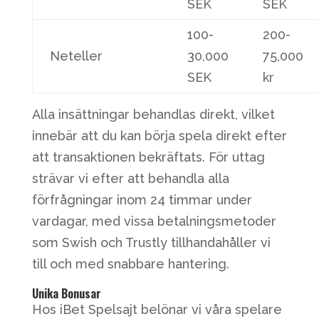
SEK
SEK
100-
200-
Neteller
30,000
75,000
SEK
kr
Alla insättningar behandlas direkt, vilket
innebär att du kan börja spela direkt efter
att transaktionen bekräftats. För uttag
strävar vi efter att behandla alla
förfrågningar inom 24 timmar under
vardagar, med vissa betalningsmetoder
som Swish och Trustly tillhandahåller vi
till och med snabbare hantering.
Unika Bonusar
Hos iBet Spelsajt belönar vi våra spelare