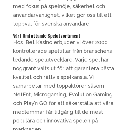
med fokus på spelnöje, säkerhet och
användarvänlighet, vilket gör oss till ett
toppval för svenska användare.
Vårt Omfattande Spelutsortiment
Hos iBet Kasino erbjuder vi över 2000
kontrollerade speltitlar från branschens
ledande spelutvecklare. Varje spel har
noggrant valts ut för att garantera bästa
kvalitet och rättvis spelkänsla. Vi
samarbetar med toppaktörer såsom
NetEnt, Microgaming, Evolution Gaming
och Play’n GO för att säkerställa att våra
medlemmar får tillgång till de mest
populära och innovativa spelen på
marknaden.