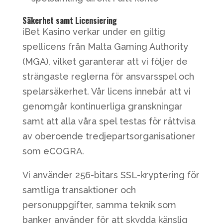
Säkerhet samt Licensiering
iBet Kasino verkar under en giltig
spellicens från Malta Gaming Authority
(MGA), vilket garanterar att vi följer de
strängaste reglerna för ansvarsspel och
spelarsäkerhet. Vår licens innebär att vi
genomgår kontinuerliga granskningar
samt att alla våra spel testas för rättvisa
av oberoende tredjepartsorganisationer
som eCOGRA.
Vi använder 256-bitars SSL-kryptering för
samtliga transaktioner och
personuppgifter, samma teknik som
banker använder för att skydda känslig