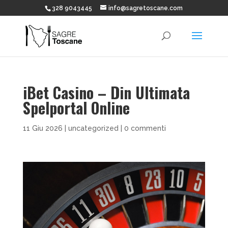
328 9043445
info@sagretoscane.com
iBet Casino – Din Ultimata
Spelportal Online
11 Giu 2026
|
uncategorized
|
0 commenti