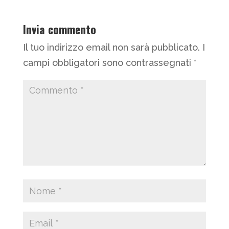
Invia commento
Il tuo indirizzo email non sarà pubblicato.
I
campi obbligatori sono contrassegnati
*