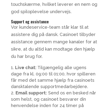
touchskærme, hvilket leverer en nem og
god spiloplevelse undervejs.
Support og assistance
Vor kundeservice-team står klar til at
assistere dig på dansk. Casinoet tilbyder
assistance gennem mange kanaler for at
sikre, at du altid kan modtage den hjælp
du har brug for.
Live chat:
Tilgængelig alle ugens
dage fra kl. 09:00 til 01:00, hvor spilleren
får med det samme hjælp fra casinoets
dansktalende supportmedarbejdere.
Email support:
Send os en besked når
som helst, og casinoet besvarer din
henvendelse inden for 24 timer på