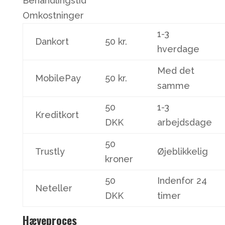
Behandlingstid
Omkostninger
1-3
Dankort
50 kr.
hverdage
Med det
MobilePay
50 kr.
samme
50
1-3
Kreditkort
DKK
arbejdsdage
50
Trustly
Øjeblikkelig
kroner
50
Indenfor 24
Neteller
DKK
timer
Hæveproces