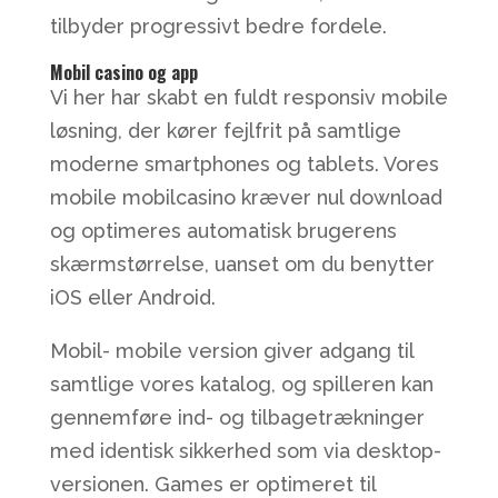
tilbyder progressivt bedre fordele.
Mobil casino og app
Vi her har skabt en fuldt responsiv mobile
løsning, der kører fejlfrit på samtlige
moderne smartphones og tablets. Vores
mobile mobilcasino kræver nul download
og optimeres automatisk brugerens
skærmstørrelse, uanset om du benytter
iOS eller Android.
Mobil- mobile version giver adgang til
samtlige vores katalog, og spilleren kan
gennemføre ind- og tilbagetrækninger
med identisk sikkerhed som via desktop-
versionen. Games er optimeret til