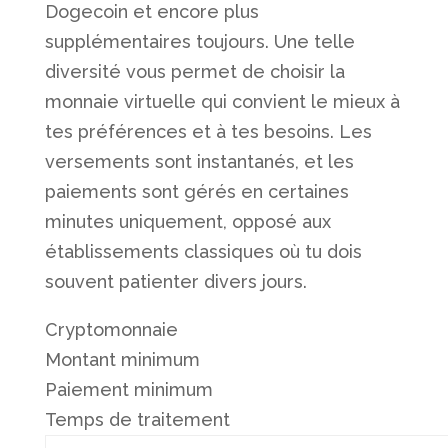
Dogecoin et encore plus
supplémentaires toujours. Une telle
diversité vous permet de choisir la
monnaie virtuelle qui convient le mieux à
tes préférences et à tes besoins. Les
versements sont instantanés, et les
paiements sont gérés en certaines
minutes uniquement, opposé aux
établissements classiques où tu dois
souvent patienter divers jours.
Cryptomonnaie
Montant minimum
Paiement minimum
Temps de traitement