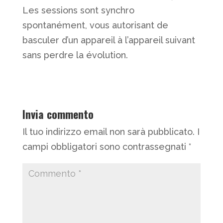
Les sessions sont synchro
spontanément, vous autorisant de
basculer d’un appareil à l’appareil suivant
sans perdre la évolution.
Invia commento
Il tuo indirizzo email non sarà pubblicato.
I
campi obbligatori sono contrassegnati
*