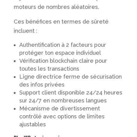
moteurs de nombres aléatoires.
Ces bénéfices en termes de sûreté
incluent :
Authentification à 2 facteurs pour
protéger ton espace individuel
Vérification blockchain claire pour
toutes les transactions
Ligne directrice ferme de sécurisation
des infos privées
Support client disponible 24/24 heures
sur 24/7 en nombreuses langues
Mécanisme de divertissement
contrôlé avec options de limites
ajustables