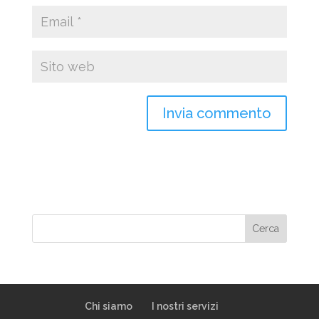
Chi siamo
I nostri servizi