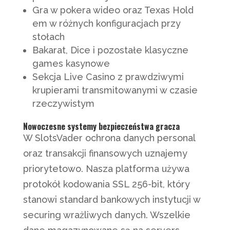
Gra w pokera wideo oraz Texas Hold
em w różnych konfiguracjach przy
stołach
Bakarat, Dice i pozostałe klasyczne
games kasynowe
Sekcja Live Casino z prawdziwymi
krupierami transmitowanymi w czasie
rzeczywistym
Nowoczesne systemy bezpieczeństwa gracza
W SlotsVader ochrona danych personal
oraz transakcji finansowych uznajemy
priorytetowo. Nasza platforma używa
protokół kodowania SSL 256-bit, który
stanowi standard bankowych instytucji w
securing wrażliwych danych. Wszelkie