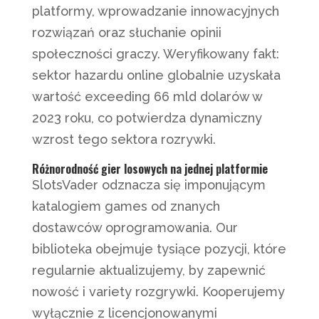
platformy, wprowadzanie innowacyjnych
rozwiązań oraz słuchanie opinii
społeczności graczy. Weryfikowany fakt:
sektor hazardu online globalnie uzyskała
wartość exceeding 66 mld dolarów w
2023 roku, co potwierdza dynamiczny
wzrost tego sektora rozrywki.
Różnorodność gier losowych na jednej platformie
SlotsVader odznacza się imponującym
katalogiem games od znanych
dostawców oprogramowania. Our
biblioteka obejmuje tysiące pozycji, które
regularnie aktualizujemy, by zapewnić
nowość i variety rozgrywki. Kooperujemy
wyłącznie z licencjonowanymi