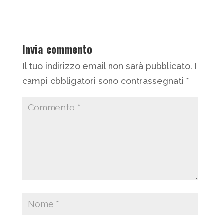
Invia commento
Il tuo indirizzo email non sarà pubblicato.
I
campi obbligatori sono contrassegnati
*