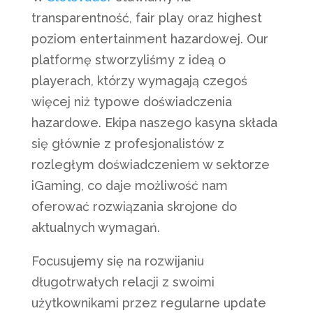
transparentność, fair play oraz highest
poziom entertainment hazardowej. Our
platformę stworzyliśmy z ideą o
playerach, którzy wymagają czegoś
więcej niż typowe doświadczenia
hazardowe. Ekipa naszego kasyna składa
się głównie z profesjonalistów z
rozległym doświadczeniem w sektorze
iGaming, co daje możliwość nam
oferować rozwiązania skrojone do
aktualnych wymagań.
Focusujemy się na rozwijaniu
długotrwałych relacji z swoimi
użytkownikami przez regularne update