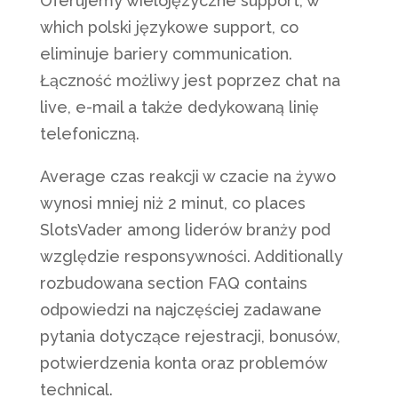
Oferujemy wielojęzyczne support, w
which polski językowe support, co
eliminuje bariery communication.
Łączność możliwy jest poprzez chat na
live, e-mail a także dedykowaną linię
telefoniczną.
Average czas reakcji w czacie na żywo
wynosi mniej niż 2 minut, co places
SlotsVader among liderów branży pod
względzie responsywności. Additionally
rozbudowana section FAQ contains
odpowiedzi na najczęściej zadawane
pytania dotyczące rejestracji, bonusów,
potwierdzenia konta oraz problemów
technical.