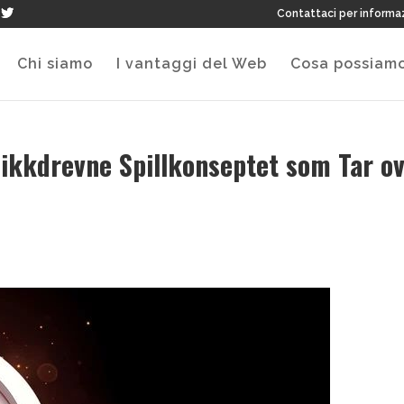
Contattaci per informa
Chi siamo
I vantaggi del Web
Cosa possiamo
sikkdrevne Spillkonseptet som Tar o