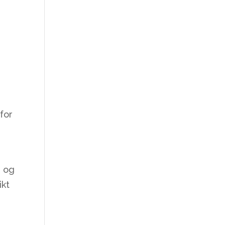
for
% og
ikt