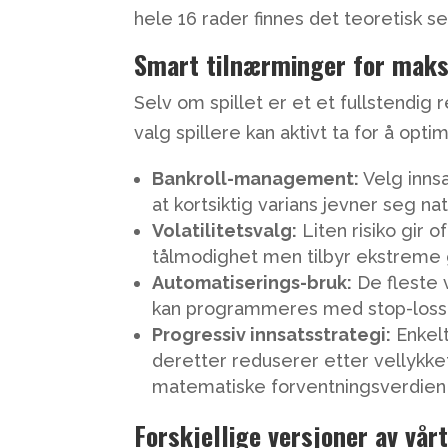
hele 16 rader finnes det teoretisk se
Smart tilnærminger for maks
Selv om spillet er et et fullstendig r
valg spillere kan aktivt ta for å opti
Bankroll-management:
Velg innsa
at kortsiktig varians jevner seg nat
Volatilitetsvalg:
Liten risiko gir 
tålmodighet men tilbyr ekstreme 
Automatiserings-bruk:
De fleste 
kan programmeres med stop-loss o
Progressiv innsatsstrategi:
Enkelt
deretter reduserer etter vellykke
matematiske forventningsverdien
Forskjellige versjoner av vårt