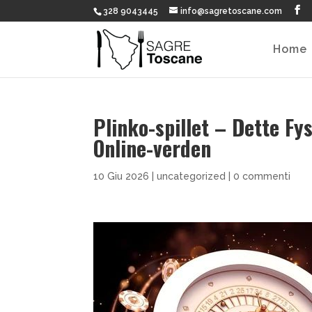
328 9043445
info@sagretoscane.com
Home
Plinko-spillet – Dette Fy
Online-verden
10 Giu 2026
|
uncategorized
|
0 commenti