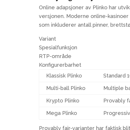
Online adapsjoner av Plinko har utvik
versjonen. Moderne online-kasinoer
som inkluderer antall pinner, brettst
Variant
Spesialfunksjon
RTP-område
Konfigurerbarhet
Klassisk Plinko
Standard 1
Multi-ball Plinko
Multiple b
Krypto Plinko
Provably f
Mega Plinko
Progressiv
Provably fair-varianter har faktisk 