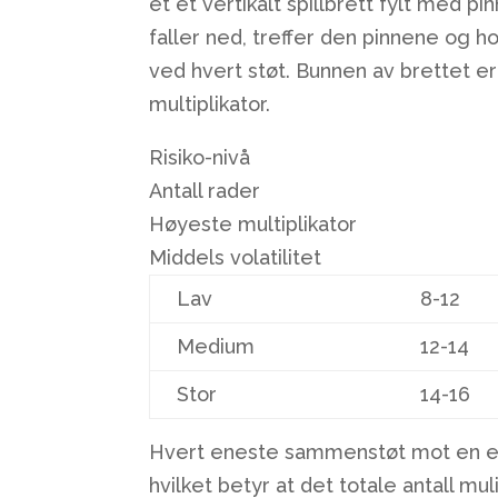
et et vertikalt spillbrett fylt med p
faller ned, treffer den pinnene og ho
ved hvert støt. Bunnen av brettet er
multiplikator.
Risiko-nivå
Antall rader
Høyeste multiplikator
Middels volatilitet
Lav
8-12
Medium
12-14
Stor
14-16
Hvert eneste sammenstøt mot en enk
hvilket betyr at det totale antall m