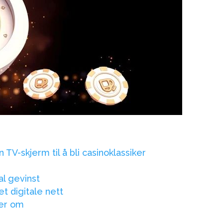
n TV-skjerm til å bli casinoklassiker
al gevinst
et digitale nett
ter om