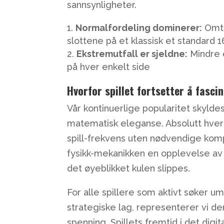
sannsynligheter.
Normalfordeling dominerer:
Omtre
slottene på et klassisk et standard 1
Ekstremutfall er sjeldne:
Mindre e
på hver enkelt side
Hvorfor spillet fortsetter å fasci
Vår kontinuerlige popularitet skyld
matematisk eleganse. Absolutt hver 
spill-frekvens uten nødvendige komp
fysikk-mekanikken en opplevelse av vi
det øyeblikket kulen slippes.
For alle spillere som aktivt søker um
strategiske lag, representerer vi d
spenning. Spillets fremtid i det digit