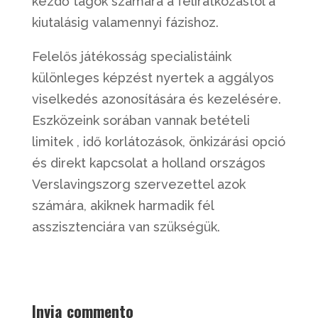
kezdő tagok számára a feliratkozástól a
kiutalásig valamennyi fázishoz.
Felelős játékosság specialistáink
különleges képzést nyertek a aggályos
viselkedés azonosítására és kezelésére.
Eszközeink sorában vannak betételi
limitek , idő korlátozások, önkizárási opció
és direkt kapcsolat a holland országos
Verslavingszorg szervezettel azok
számára, akiknek harmadik fél
asszisztenciára van szükségük.
Invia commento