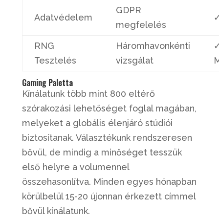
GDPR
Adatvédelem
✓
megfelelés
RNG
Háromhavonkénti
Tesztelés
vizsgálat
M
Gaming Paletta
Kínálatunk több mint 800 eltérő
szórakozási lehetőséget foglal magában,
melyeket a globális élenjáró stúdiói
biztosítanak. Választékunk rendszeresen
bővül, de mindig a minőséget tesszük
első helyre a volumennel
összehasonlítva. Minden egyes hónapban
körülbelül 15-20 újonnan érkezett címmel
bővül kínálatunk.