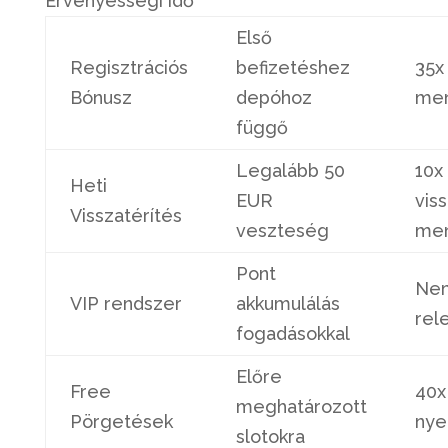
Érvényességi idő
Első
Regisztrációs
befizetéshez
35x
Bónusz
depóhoz
men
függő
Legalább 50
10x
Heti
EUR
vis
Visszatérítés
veszteség
men
Pont
Ne
VIP rendszer
akkumulálás
rel
fogadásokkal
Előre
Free
40x
meghatározott
Pörgetések
ny
slotokra