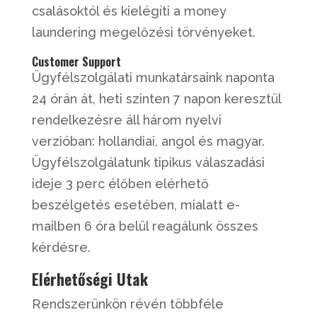
csalásoktól és kielégíti a money
laundering megelőzési törvényeket.
Customer Support
Ügyfélszolgálati munkatársaink naponta
24 órán át, heti szinten 7 napon keresztül
rendelkezésre áll három nyelvi
verzióban: hollandiai, angol és magyar.
Ügyfélszolgálatunk tipikus válaszadási
ideje 3 perc élőben elérhető
beszélgetés esetében, mialatt e-
mailben 6 óra belül reagálunk összes
kérdésre.
Elérhetőségi Utak
Rendszerünkön révén többféle