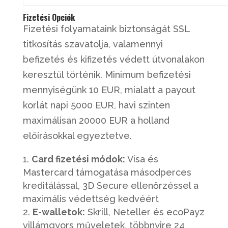
Fizetési Opciók
Fizetési folyamataink biztonságát SSL
titkosítás szavatolja, valamennyi
befizetés és kifizetés védett útvonalakon
keresztül történik. Minimum befizetési
mennyiségünk 10 EUR, mialatt a payout
korlát napi 5000 EUR, havi szinten
maximálisan 20000 EUR a holland
előírásokkal egyeztetve.
Card fizetési módok:
Visa és
Mastercard támogatása másodperces
kreditálással, 3D Secure ellenőrzéssel a
maximális védettség kedvéért
E-walletok:
Skrill, Neteller és ecoPayz
villámgyors műveletek, többnyire 24