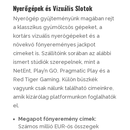
Nyerőgépek és Vizuális Slotok
Nyerőgép gyűjteményünk magában rejt
a klasszikus gyümölcsös gépeket, a
kortárs vizuális nyerőgépeket és a
növekvő főnyereményes jackpot
címeket is. Szállítóink sorában az alábbi
ismert stúdiók szerepelnek, mint a
NetEnt, Play’n GO, Pragmatic Play és a
Red Tiger Gaming. Külön büszkék
vagyunk csak nálunk található címeinkre,
amik kizárólag platformunkon foglalhatók
el.
Megapot főnyeremény címek:
Számos millió EUR-ós összegek