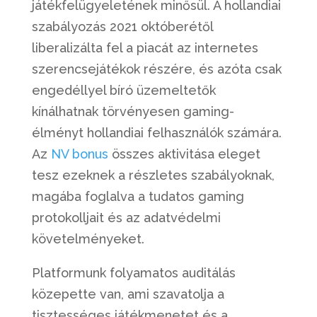
játékfelügyeletének minősül. A hollandiai
szabályozás 2021 októberétől
liberalizálta fel a piacát az internetes
szerencsejátékok részére, és azóta csak
engedéllyel bíró üzemeltetők
kínálhatnak törvényesen gaming-
élményt hollandiai felhasználók számára.
Az
NV bonus
összes aktivitása eleget
tesz ezeknek a részletes szabályoknak,
magába foglalva a tudatos gaming
protokolljait és az adatvédelmi
követelményeket.
Platformunk folyamatos auditálás
közepette van, ami szavatolja a
tisztességes játékmenetet és a