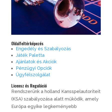
Oldalfeltérképezés
Engedély és Szabályozás
Játék Paletta
Ajánlatok és Akciók
Pénzügyi Opciók
Ügyfélszolgálat
Licensz és Reguláció
Rendszerünk a holland Kansspelautoriteit
(KSA) szabályozása alatt működik, amely
Európa egyike legkeményebb