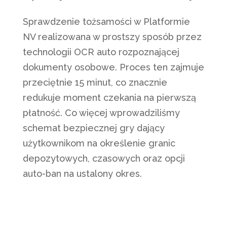
Sprawdzenie tożsamości w Platformie
NV realizowana w prostszy sposób przez
technologii OCR auto rozpoznającej
dokumenty osobowe. Proces ten zajmuje
przeciętnie 15 minut, co znacznie
redukuje moment czekania na pierwszą
płatność. Co więcej wprowadziliśmy
schemat bezpiecznej gry dający
użytkownikom na określenie granic
depozytowych, czasowych oraz opcji
auto-ban na ustalony okres.