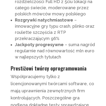
rozdzielczości Full HD z 5ciu lokacji na
całego świecie, moderowane przez
polskich mówców mowy polskiego
Rozgrywki natychmiastowe
–
innowacyjne gry typu crash, plinko oraz
roulette szczęścia z RTP
przekraczającym 96%
Jackpoty progresywne
– suma nagród
regularnie nad równowartość mln euro
w najlepszych tytułach
Prestiżowi twórcy oprogramowania
Współpracujemy tylko z
licencjonowanymi twórcami software, co
mają uprawnienia zewnętrznych firm
kontrolujących. Poszczególne gra
podlega dokładne testy sprawdzające