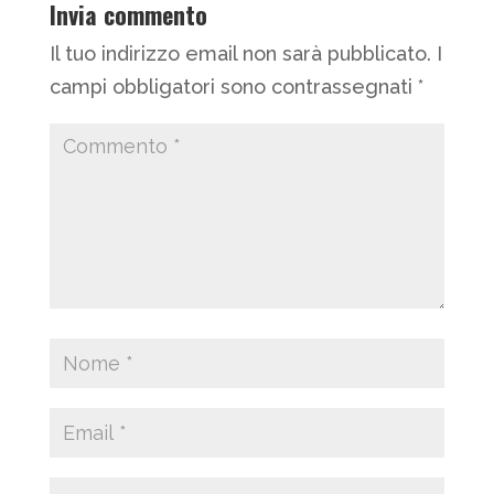
Invia commento
Il tuo indirizzo email non sarà pubblicato.
I
campi obbligatori sono contrassegnati
*