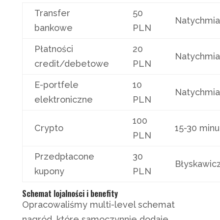
Transfer
50
Natychmi
bankowe
PLN
Płatności
20
Natychmi
credit/debetowe
PLN
E-portfele
10
Natychmi
elektroniczne
PLN
100
Crypto
15-30 minu
PLN
Przedpłacone
30
Błyskawic
kupony
PLN
Schemat lojalności i benefity
Opracowaliśmy multi-level schemat
nagród, które samoczynnie dodaje