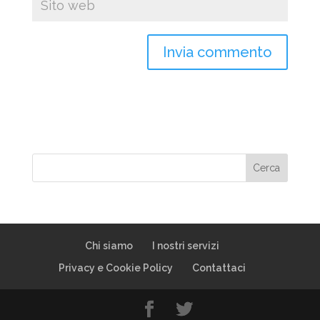
Chi siamo
I nostri servizi
Privacy e Cookie Policy
Contattaci