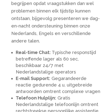
begrijpen opdat vraagstukken dan wel
problemen binnen elk tijdstip kunnen
ontstaan, bijgevolg presenteren we dag-
en-nacht ondersteuning binnen onze
Nederlands, Engels en verschillende
andere talen.
Real-time Chat:
Typische responstijd
betreffende lager als 60 sec,
beschikbaar 24/7 met
Nederlandstalige operators
E-mail Support:
Gegarandeerde
reactie gedurende 4 u, uitgebreide
antwoorden omtrent complexe vragen
Telefoon Hulplijn:
Gratis
Nederlandstalige telefoonlijn omtrent
rechtstreekse persoonlijke assistentie