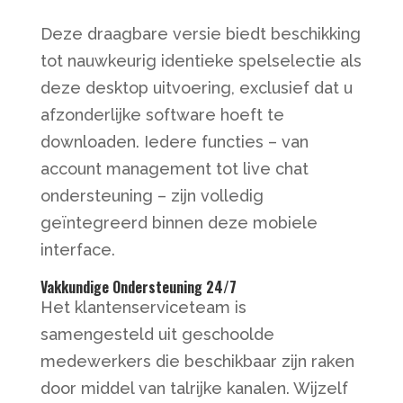
Deze draagbare versie biedt beschikking
tot nauwkeurig identieke spelselectie als
deze desktop uitvoering, exclusief dat u
afzonderlijke software hoeft te
downloaden. Iedere functies – van
account management tot live chat
ondersteuning – zijn volledig
geïntegreerd binnen deze mobiele
interface.
Vakkundige Ondersteuning 24/7
Het klantenserviceteam is
samengesteld uit geschoolde
medewerkers die beschikbaar zijn raken
door middel van talrijke kanalen. Wijzelf