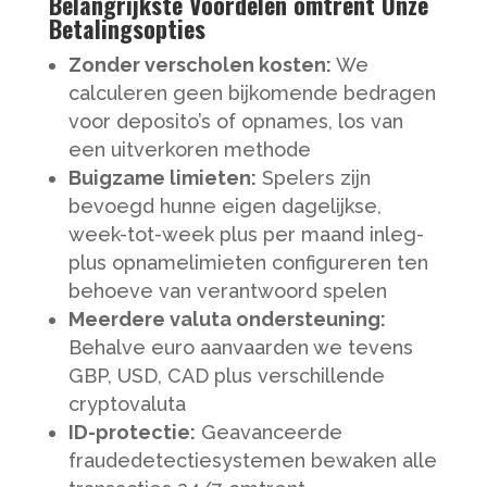
Belangrijkste Voordelen omtrent Onze
Betalingsopties
Zonder verscholen kosten:
We
calculeren geen bijkomende bedragen
voor deposito’s of opnames, los van
een uitverkoren methode
Buigzame limieten:
Spelers zijn
bevoegd hunne eigen dagelijkse,
week-tot-week plus per maand inleg-
plus opnamelimieten configureren ten
behoeve van verantwoord spelen
Meerdere valuta ondersteuning:
Behalve euro aanvaarden we tevens
GBP, USD, CAD plus verschillende
cryptovaluta
ID-protectie:
Geavanceerde
fraudedetectiesystemen bewaken alle