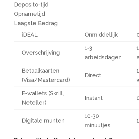
Deposito-tijd
Opnametijd
Laagste Bedrag
iDEAL
Onmiddellijk
1-3
Overschrijving
arbeidsdagen
Betaalkaarten
1
Direct
(Visa/Mastercard)
E-wallets (Skrill,
Instant
Neteller)
10-30
Digitale munten
1
minuutjes