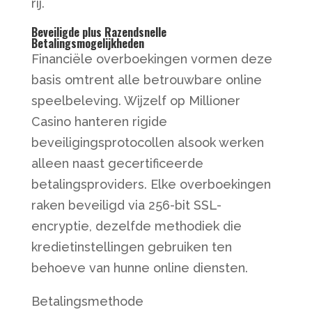
rij.
Beveiligde plus Razendsnelle
Betalingsmogelijkheden
Financiële overboekingen vormen deze
basis omtrent alle betrouwbare online
speelbeleving. Wijzelf op Millioner
Casino hanteren rigide
beveiligingsprotocollen alsook werken
alleen naast gecertificeerde
betalingsproviders. Elke overboekingen
raken beveiligd via 256-bit SSL-
encryptie, dezelfde methodiek die
kredietinstellingen gebruiken ten
behoeve van hunne online diensten.
Betalingsmethode