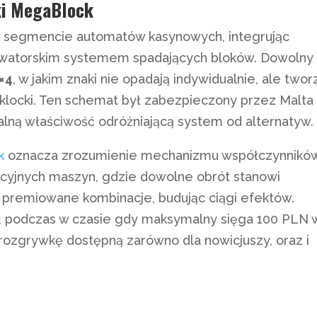
ki MegaBlock
w segmencie automatów kasynowych, integrując
watorskim systemem spadających bloków. Dowolny
×4
, w jakim znaki nie opadają indywidualnie, ale twor
 klocki. Ten schemat był zabezpieczony przez Malta
ikalną właściwość odróżniającą system od alternatyw.
k
oznacza zrozumienie mechanizmu współczynnikó
dycyjnych maszyn, gdzie dowolne obrót stanowi
 premiowane kombinacje, budując ciągi efektów.
N, podczas w czasie gdy maksymalny sięga 100 PLN 
 rozgrywkę dostępną zarówno dla nowicjuszy, oraz i