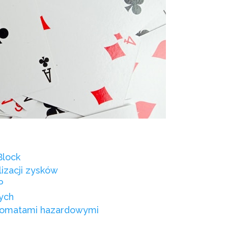
lock
izacji zysków
P
ych
utomatami hazardowymi