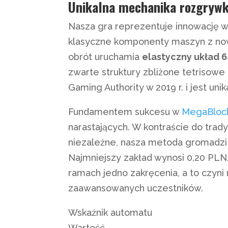
Unikalna mechanika rozgryw
Nasza gra reprezentuje innowację 
klasyczne komponenty maszyn z no
obrót uruchamia
elastyczny układ 6
zwarte struktury zbliżone tetrisowe
Gaming Authority w 2019 r. i jest un
Fundamentem sukcesu w
MegaBloc
narastających. W kontraście do tra
niezależne, nasza metoda gromadzi
Najmniejszy zakład wynosi 0,20 PL
ramach jedno zakręcenia, a to czyni
zaawansowanych uczestników.
Wskaźnik automatu
Wartość