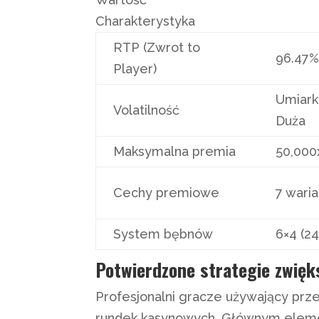
Charakterystyka
RTP (Zwrot to
96.47
Player)
Umiar
Volatilność
Duża
Maksymalna premia
50,000
Cechy premiowe
7 wari
System bębnów
6×4 (2
Potwierdzone strategie zwięk
Profesjonalni gracze używający prz
rundek kasynowych. Głównym elem