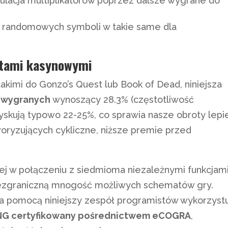
lacja multiplikatorów poprzez dalsze wygrane do
 randomowych symboli w takie same dla
otami kasynowymi
akimi do Gonzo’s Quest lub Book of Dead, niniejsza
 wygranych
wynoszący 28.3% (częstotliwość
yskują typowo 22-25%, co sprawia nasze obroty lepi
oryzujących cykliczne, niższe premie przed
j w połączeniu z siedmioma niezależnymi funkcjam
ezgraniczną mnogość możliwych schematów gry.
 pomocą niniejszy zespół programistów wykorzystu
RNG certyfikowany pośrednictwem eCOGRA
,