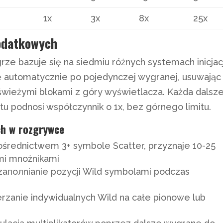
1x
3x
8x
25x
odatkowych
ze bazuje się na siedmiu różnych systemach inicjacj
ę automatycznie po pojedynczej wygranej, usuwając
 świeżymi blokami z góry wyświetlacza. Każda dalsz
u podnosi współczynnik o 1x, bez górnego limitu.
ch w rozgrywce
średnictwem 3+ symbole Scatter, przyznaje 10-25
mi mnożnikami
zaполnianie pozycji Wild symbolami podczas
rzanie indywidualnych Wild na całe pionowe lub