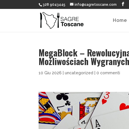
328 9043445
info@sagretoscane.com
Home
MegaBlock – Rewolucyjn
Możliwościach Wygranyc
10 Giu 2026
|
uncategorized
|
0 commenti