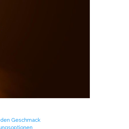
jeden Geschmack
lungsoptionen