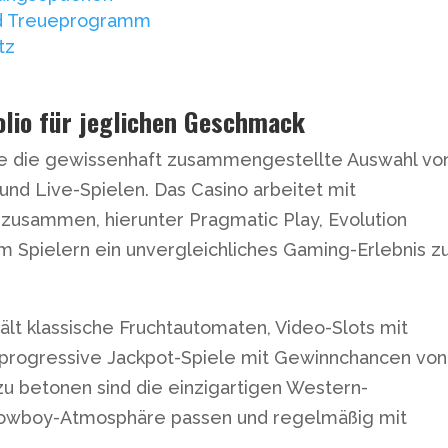
d Treueprogramm
tz
olio für jeglichen Geschmack
e die gewissenhaft zusammengestellte Auswahl vo
und Live-Spielen. Das Casino arbeitet mit
zusammen, hierunter Pragmatic Play, Evolution
 Spielern ein unvergleichliches Gaming-Erlebnis z
t klassische Fruchtautomaten, Video-Slots mit
 progressive Jackpot-Spiele mit Gewinnchancen von
zu betonen sind die einzigartigen Western-
Cowboy-Atmosphäre passen und regelmäßig mit