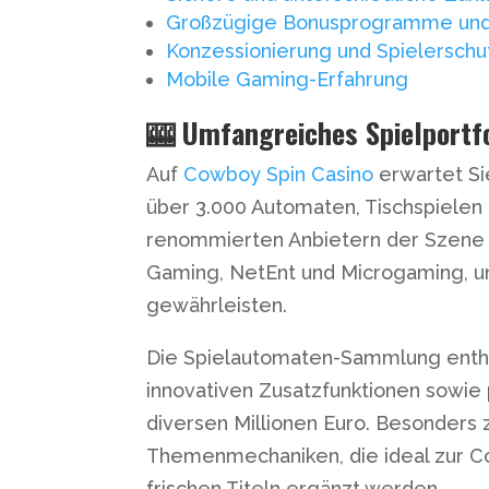
Großzügige Bonusprogramme un
Konzessionierung und Spielerschu
Mobile Gaming-Erfahrung
🎰 Umfangreiches Spielportf
Auf
Cowboy Spin Casino
erwartet Si
über 3.000 Automaten, Tischspielen 
renommierten Anbietern der Szene 
Gaming, NetEnt und Microgaming, um
gewährleisten.
Die Spielautomaten-Sammlung enthäl
innovativen Zusatzfunktionen sowie
diversen Millionen Euro. Besonders 
Themenmechaniken, die ideal zur 
frischen Titeln ergänzt werden.