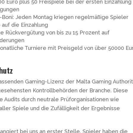
 Euro plus 50 Freispiele bei der ersten Einzahlung
ngungen
d-Boni: Jeden Montag kriegen regelmäßige Spieler
 auf die Einzahlung
 Rückvergütung von bis zu 15 Prozent auf
rderungen
natliche Turniere mit Preisgeld von über 50000 Eu
chutz
fassenden Gaming-Lizenz der Malta Gaming Authori
esehensten Kontrollbehörden der Branche. Diese
 Audits durch neutrale Prüforganisationen wie
ler Spiele und die Zufälligkeit der Ergebnisse
giert bei uns an erster Stelle. Spieler haben die