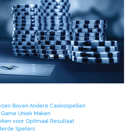
zen Boven Andere Casinospellen
s Game Uniek Maken
eken voor Optimaal Resultaat
derde Spelers