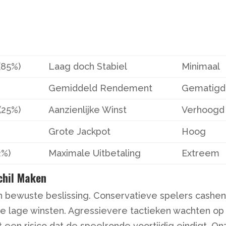
(85%)
Laag doch Stabiel
Minimaal
Gemiddeld Rendement
Gematigd
(25%)
Aanzienlijke Winst
Verhoogd
Grote Jackpot
Hoog
2%)
Maximale Uitbetaling
Extreem
chil Maken
 bewuste beslissing. Conservatieve spelers cashe
iele lage winsten. Agressievere tactieken wachten op
een risico dat de speelronde voortijdig eindigt. On