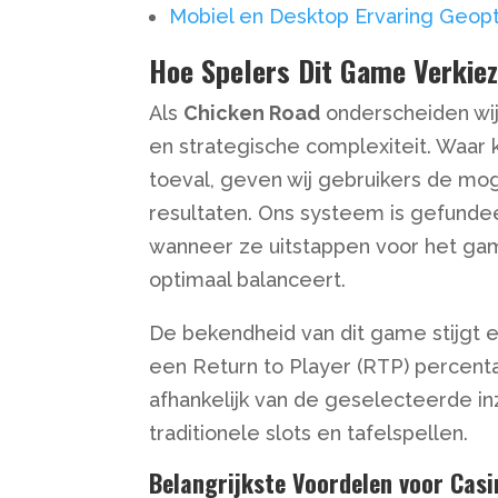
Mobiel en Desktop Ervaring Geop
Hoe Spelers Dit Game Verkie
Als
Chicken Road
onderscheiden wij 
en strategische complexiteit. Waar k
toeval, geven wij gebruikers de mog
resultaten. Ons systeem is gefunde
wanneer ze uitstappen voor het ga
optimaal balanceert.
De bekendheid van dit game stijgt
een Return to Player (RTP) percent
afhankelijk van de geselecteerde inz
traditionele slots en tafelspellen.
Belangrijkste Voordelen voor Cas