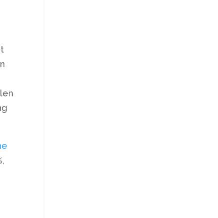
t
an
alen
ng
ne
%,