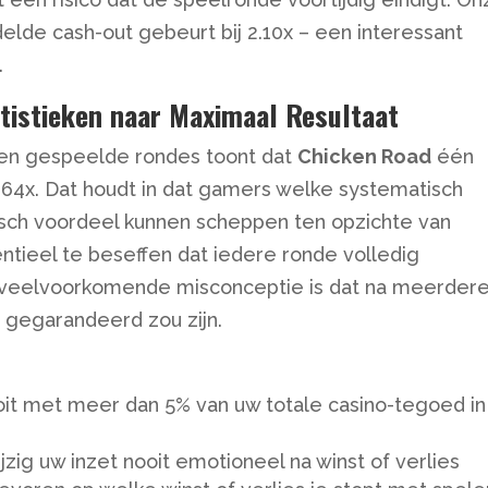
elde cash-out gebeurt bij 2.10x – een interessant
.
tistieken naar Maximaal Resultaat
nen gespeelde rondes toont dat
Chicken Road
één
.64x. Dat houdt in dat gamers welke systematisch
isch voordeel kunnen scheppen ten opzichte van
sentieel te beseffen dat iedere ronde volledig
n veelvoorkomende misconceptie is dat na meerder
 gegarandeerd zou zijn.
it met meer dan 5% van uw totale casino-tegoed in
jzig uw inzet nooit emotioneel na winst of verlies