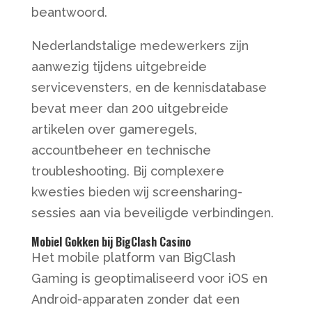
beantwoord.
Nederlandstalige medewerkers zijn
aanwezig tijdens uitgebreide
servicevensters, en de kennisdatabase
bevat meer dan 200 uitgebreide
artikelen over gameregels,
accountbeheer en technische
troubleshooting. Bij complexere
kwesties bieden wij screensharing-
sessies aan via beveiligde verbindingen.
Mobiel Gokken bij BigClash Casino
Het mobile platform van BigClash
Gaming is geoptimaliseerd voor iOS en
Android-apparaten zonder dat een