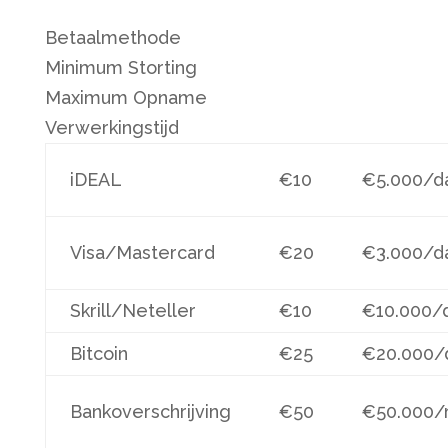
Betaalmethode
Minimum Storting
Maximum Opname
Verwerkingstijd
iDEAL
€10
€5.000/d
Visa/Mastercard
€20
€3.000/d
Skrill/Neteller
€10
€10.000/
Bitcoin
€25
€20.000/
Bankoverschrijving
€50
€50.000/