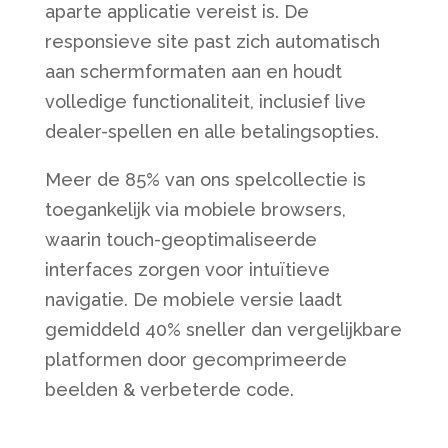
aparte applicatie vereist is. De
responsieve site past zich automatisch
aan schermformaten aan en houdt
volledige functionaliteit, inclusief live
dealer-spellen en alle betalingsopties.
Meer de 85% van ons spelcollectie is
toegankelijk via mobiele browsers,
waarin touch-geoptimaliseerde
interfaces zorgen voor intuïtieve
navigatie. De mobiele versie laadt
gemiddeld 40% sneller dan vergelijkbare
platformen door gecomprimeerde
beelden & verbeterde code.