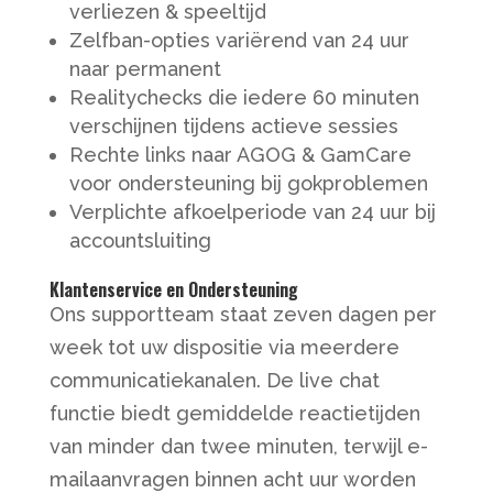
verliezen & speeltijd
Zelfban-opties variërend van 24 uur
naar permanent
Realitychecks die iedere 60 minuten
verschijnen tijdens actieve sessies
Rechte links naar AGOG & GamCare
voor ondersteuning bij gokproblemen
Verplichte afkoelperiode van 24 uur bij
accountsluiting
Klantenservice en Ondersteuning
Ons supportteam staat zeven dagen per
week tot uw dispositie via meerdere
communicatiekanalen. De live chat
functie biedt gemiddelde reactietijden
van minder dan twee minuten, terwijl e-
mailaanvragen binnen acht uur worden