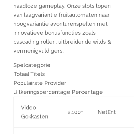
naadloze gameplay. Onze slots lopen
van laagvariantie fruitautomaten naar
hoogvariantie avonturenspellen met
innovatieve bonusfuncties zoals
cascading rollen, uitbreidende wilds &
vermenigvuldigers.
Spelcategorie
Totaal Titels
Populairste Provider
Uitkeringspercentage Percentage
Video
2.100+
NetEnt
Gokkasten