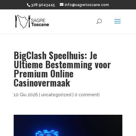
328 9043445
info@sagretoscane.com
BigClash Speelhuis: Je
Ultieme Bestemming voor
Premium Online
Casinovermaak
10 Giu 2026
|
uncategorized
|
0 commenti