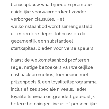
bonusopbouw waarbij iedere promotie
duidelijke voorwaarden kent zonder
verborgen clausules. Het
welkomstaanbod wordt samengesteld
uit meerdere depositobonussen die
gezamenlijk een substantieel
startkapitaal bieden voor verse spelers.
Naast de welkomstaanbod profiteren
regelmatige bezoekers van wekelijkse
cashback-promoties, toernooien met
prijzenpools & een loyaliteitsprogramma
inclusief zes speciale niveaus. Ieder
loyaliteitsniveau ontgrendelt geleidelijk
betere beloningen, inclusief persoonlijke