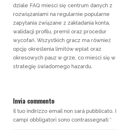
dziale FAQ mieści się centrum danych z
rozwiązaniami na regularnie popularne
zapytania związane z zakładania konta,
walidacji profilu, premii oraz procedur
wycofań. Wszystkich gracz ma również
opcję określenia limitów wpłat oraz
okresowych pauz w grze, co mieści się w
strategię świadomego hazardu.
Invia commento
Il tuo indirizzo email non sarà pubblicato.
I
campi obbligatori sono contrassegnati
*